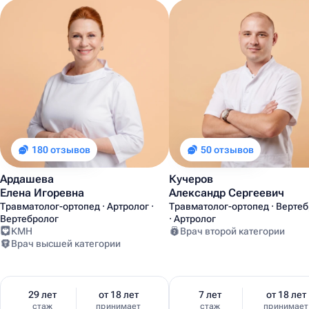
180 отзывов
50 отзывов
Ардашева
Кучеров
Елена Игоревна
Александр Сергеевич
Травматолог-ортопед · Артролог ·
Травматолог-ортопед · Верте
Вертебролог
· Артролог
КМН
Врач второй категории
Врач высшей категории
29 лет
от 18 лет
7 лет
от 18 лет
стаж
принимает
стаж
принимает