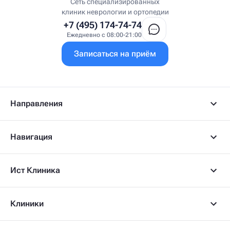
Врач первичного приёма
Сеть специализированных
Врач УВТ
клиник неврологии и ортопедии
Врач УЗИ
+7 (495) 174-74-74
Врач ФРМ
Ежедневно с 08:00-21:00
Г
Записаться на приём
Гастроэнтеролог
Гастроэнтеролог-гепатолог
Гепатолог
Гериатр
Геронтолог
Направления
Гинеколог
Гинеколог-эндокринолог
Гипнотерапевт
Навигация
Гирудолог
Гирудотерапевт
Д
Ист Клиника
Дерматовенеролог
Дерматолог
Детский артролог
Клиники
Детский вертебролог
Детский вертеброневролог
Детский врач ЛФК