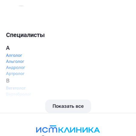
Специалисты
А
Алголог
Альголог
Андролог
Артролог
В
Вегетолог
Вертебролог
Вертеброневролог
Показать все
Вестибулолог
Висцеральный массажист
Висцеральный терапевт
Врач интегративной медицины
Врач ЛФК