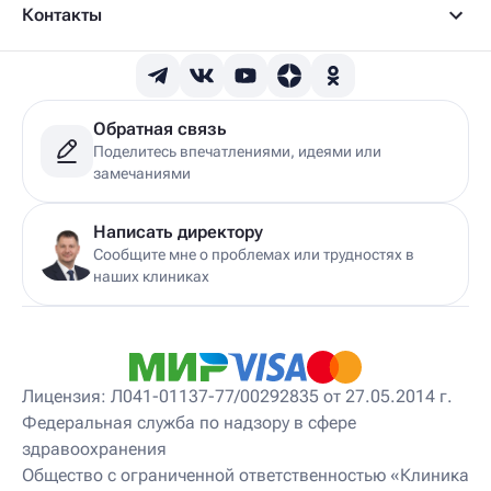
Детский врач УЗИ
Контакты
Детский гастроэнтеролог
Детский гепатолог
Детский гинеколог
Детский гинеколог-эндокринолог
Детский гирудотерапевт
Обратная связь
Детский дерматовенеролог
Поделитесь впечатлениями, идеями или
Детский дерматолог
замечаниями
Детский диетолог
Детский инструктор ЛФК
Детский кинезиолог
Написать директору
Детский консультирующий врач ЛФК
Сообщите мне о проблемах или трудностях в
Детский мануальный терапевт
наших клиниках
Детский массажист
Детский невролог
Детский невролог-остеопат
Детский невропатолог
Детский нейропсихолог
Лицензия: Л041-01137-77/00292835 от 27.05.2014 г.
Детский нутрициолог
Федеральная служба по надзору в сфере
Детский ортопед
здравоохранения
Детский остеопат
Детский отоневролог
Общество с ограниченной ответственностью «Клиника