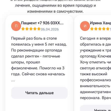
лечения, ощущениями во время процедур и
изменениями в самочувствии.
Пациент +7 926 03XXXXX
Ирина Хан
П
И
06.04.2026
Первый раз боль в стопе
Сегодня я впер
появилась у меня 5 лет назад.
обратилась в да
По рекомендации ортопеда
учреждение к тр
сделал рентген - пяточные
ортопеду Ключев
шпоры, прошел
Хочу отметить чи
физиолечение. Помогло на 3
светлую атмосфе
года. Сейчас снова началась
также высокий
...
профессионализ
внимательность
административн
Читать дальше
персонала. Врач 
Читать 