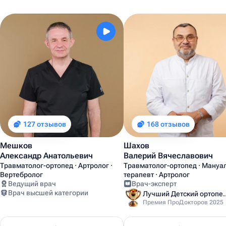
127 отзывов
168 отзывов
Мешков
Шахов
Александр Анатольевич
Валерий Вячеславович
Травматолог-ортопед · Артролог ·
Травматолог-ортопед · Мануа
Вертебролог
терапевт · Артролог
Ведущий врач
Врач-эксперт
Врач высшей категории
Лучший Детский
Премия ПроДокторов 2025