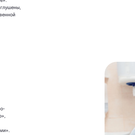
е»:
иглушены,
твенной
о-
о»,
ми».