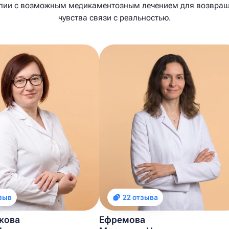
пии с возможным медикаментозным лечением для возвра
чувства связи с реальностью.
тзыв
22 отзыва
кова
Ефремова