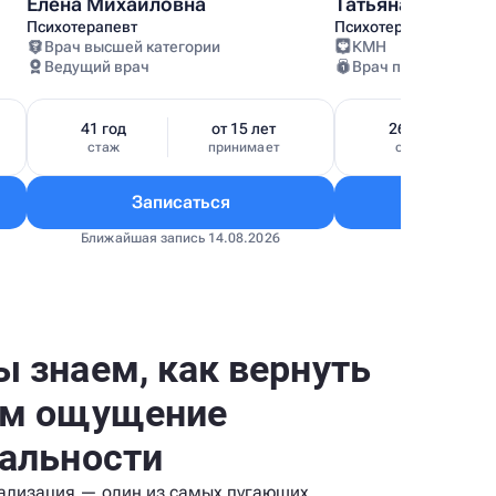
Елена Михайловна
Татьяна Анатоль
Психотерапевт
Психотерапевт
Врач высшей категории
КМН
Ведущий врач
Врач первой катег
41 год
от 15 лет
26 лет
стаж
принимает
стаж
Записаться
Запис
Ближайшая запись 14.08.2026
Ближайшая за
 знаем, как вернуть
ам ощущение
альности
ализация — один из самых пугающих