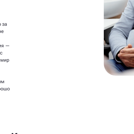
 за
не
ия —
 с
 мир
им
орошо