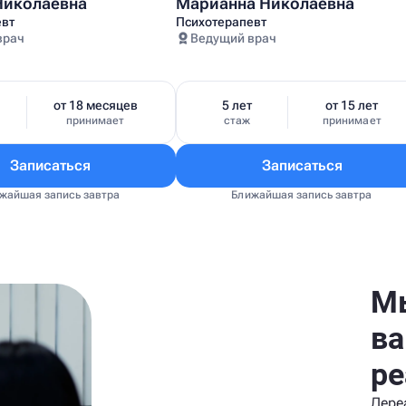
Николаевна
Марианна Николаевна
евт
Психотерапевт
врач
Ведущий врач
от 18 месяцев
5 лет
от 15 лет
принимает
стаж
принимает
Записаться
Записаться
жайшая запись завтра
Ближайшая запись завтра
Мы
в
ре
Дере