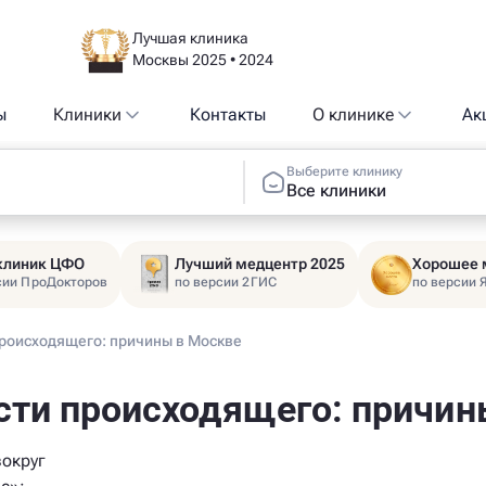
Лучшая клиника
Москвы 2025 • 2024
ы
Клиники
Контакты
О клинике
Ак
Выберите клинику
Все клиники
 клиник ЦФО
Лучший медцентр 2025
Хорошее 
сии ПроДокторов
по версии 2ГИС
по версии 
роисходящего: причины в Москве
ти происходящего: причин
вокруг