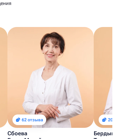
щения
62 отзыва
20 отзывов
Сбоева
Бердышева