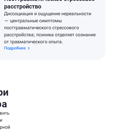
расстройство
Диссоциация и ощущение нереальности
— центральные симптомы
посттравматического стрессового
расстройства; психика отделяет сознание
от травматического опыта.
Подробнее
ри
ра
вить
и
орной