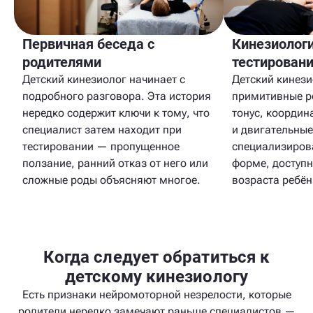
Первичная беседа с
Кинезиолог
родителями
тестирован
Детский кинезиолог начинает с
Детский кинези
подробного разговора. Эта история
примитивные р
нередко содержит ключи к тому, что
тонус, коорди
специалист затем находит при
и двигательные
тестировании — пропущенное
специализиров
ползание, ранний отказ от него или
форме, доступн
сложные роды объясняют многое.
возраста ребён
Когда следует обратиться к
детскому кинезиологу
Есть признаки нейромоторной незрелости, которые
родители нередко замечают раньше специалистов —