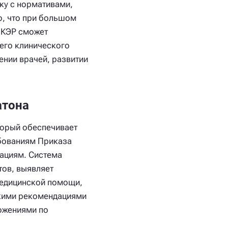
рку с нормативами,
о, что при большом
а КЭР сможет
щего клинического
нии врачей, развитии
атона
торый обеспечивает
ебованиям Приказа
ациям. Система
тов, выявляет
медицинской помощи,
скими рекомендациями
ожениями по