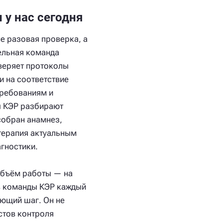
 у нас сегодня
е разовая проверка, а
дельная команда
веряет протоколы
и на соответствие
ребованиям и
ы КЭР разбирают
собран анамнез,
 терапия актуальным
гностики.
объём работы — на
ов команды КЭР каждый
ующий шаг. Он не
стов контроля