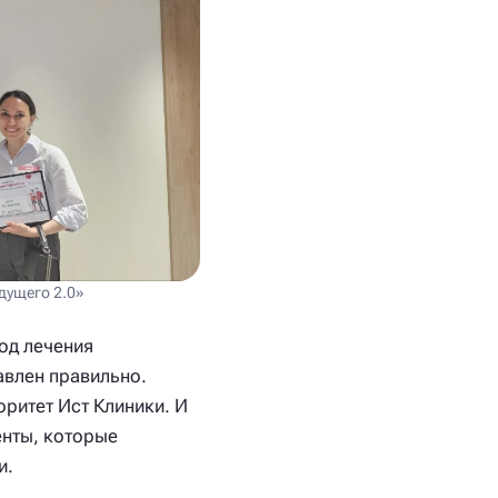
дущего 2.0»
од лечения
авлен правильно.
ритет Ист Клиники. И
енты, которые
и.