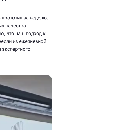
.
 прототип за неделю.
ма качества
о, что наш подход к
несли из ежедневной
я экспертного
.