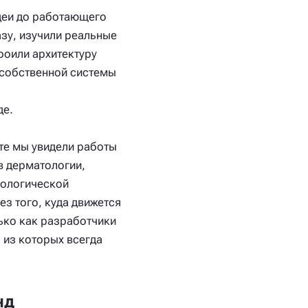
идеи до работающего
зу, изучили реальные
роили архитектуру
 собственной системы
де.
те мы увидели работы
в дерматологии,
хологической
з того, куда движется
лько как разработчики
, из которых всегда
нд