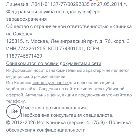
Детский нейропсихолог
Лицензия: Л041-01137-77/00292835 от 27.05.2014 г.
Детский нутрициолог
Федеральная служба по надзору в сфере
Детский ортопед
здравоохранения
Детский остеопат
Детский отоневролог
Общество с ограниченной ответственностью «Клиника
Детский подиатр
на Соколе»
Детский психиатр
125315, г. Москва, Ленинградский пр-т, д. 76, корп. 3
Детский психолог
ИНН 7743261206, КПП 774301001, ОГРН
Детский психотерапевт
1187746571429
Детский реабилитолог
Детский ревматолог
Ознакомится со всеми документами сети
Детский рефлексотерапевт
Информация носит ознакомительный характер и не является
Детский сомнолог
медицинской рекомендацией.
Детский спортивный врач
Ист Клиника
использует cookie
для персонализации и
Детский травматолог
удобства сайта. Сведения на сайте не являются публичной
Детский травматолог-ортопед
офертой. Актуальные цены, акции и предложения уточняйте по
Детский физиотерапевт
телефону.
Детский эндокринолог
Имеются противопоказания.
18+
Диабетолог
Необходима консультация специалиста.
Диетолог
© 2012-2026 Ист Клиника (версия 4.175.9) ·
Политика
И
обеспечения конфиденциальности
Иглорефлексотерапевт