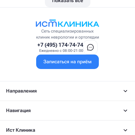
Показать все
Вестибулолог
Висцеральный массажист
Висцеральный терапевт
Врач интегративной медицины
Врач ЛФК
Врач первичного приёма
Сеть специализированных
Врач УВТ
клиник неврологии и ортопедии
Врач УЗИ
+7 (495) 174-74-74
Врач ФРМ
Ежедневно с 08:00-21:00
Г
Записаться на приём
Гастроэнтеролог
Гастроэнтеролог-гепатолог
Гепатолог
Гериатр
Геронтолог
Направления
Гинеколог
Гинеколог-эндокринолог
Гипнотерапевт
Навигация
Гирудолог
Гирудотерапевт
Д
Ист Клиника
Дерматовенеролог