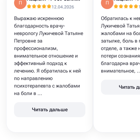
П
П
12.04.2026
Выражаю искреннюю
Обратилась к не
благодарность врачу-
Лукичевой Татья
неврологу Лукичевой Татьяне
жалобами на бол
Петровне за
затылке, боль в
профессионализм,
отделе, а также
внимательное отношение и
потери сознания
эффективный подход к
благодарна врач
лечению. Я обратилась к ней
внимательное, ..
по направлению
психотерапевта с жалобами
Читать 
на боли в ...
Читать дальше