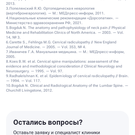
2013.
3.Попелянский Я.Ю. Ортопедическая неврология
(вертеброневрология). — М.: МЕДпресс-информ, 2011.
4.Национальные клинические рекомендации «Дорсопатии». —
Министерство здравоохранения РФ, 2021.
5.Bogduk N. The anatomy and pathophysiology of neck pain // Physical
Medicine and Rehabilitation Clinics of North America. — 2003. — Vol.
14, № 3.
6.Carette S., Fehlings M.G. Cervical radiculopathy // New England
Journal of Medicine. — 2005. — Vol. 353, № 4.
7.Иваничев Г.А. Мануальная медицина. — М.: МЕДпресс-информ,
2005.
8.Koes B.W. et al. Cervical spine manipulations: assessment of the
evidence and methodological consideration // Clinical Neurology and
Neurosurgery. — 1995. — Vol. 97.
9.Radhakrishnan K. et al. Epidemiology of cervical radiculopathy // Brain.
— 1994. — Vol. 117.
10.Bogduk N. Clinical and Radiological Anatomy of the Lumbar Spine. —
Churchill Livingstone, 2012.
Остались вопросы?
Оставьте заявку и специалист клиники