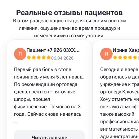
Реальные отзывы пациентов
В этом разделе пациенты делятся своим опытом
лечения, ощущениями во время процедур и
изменениями в самочувствии.
Пациент +7 926 03XXXXX
Ирина Хан
П
И
06.04.2026
Первый раз боль в стопе
Сегодня я впер
появилась у меня 5 лет назад.
обратилась в да
По рекомендации ортопеда
учреждение к тр
сделал рентген - пяточные
ортопеду Ключев
шпоры, прошел
Хочу отметить чи
физиолечение. Помогло на 3
светлую атмосфе
года. Сейчас снова началась
также высокий
...
профессионализ
внимательность
административн
Читать дальше