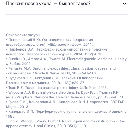
Плексит после укола — бывает такое?
Список литературы:
• Попелянский Я.Ю. Ортопедическая неврология
(вертеброневрология). МЕДпресс-информ, 2011.
• Парфёнов В.А. Периферические нейропатии в практике
невролога. Неврологический журнал, 2014, 19(2):4–10.
• Dumitru D., Amato A.A., Zwarts M. Electrodiagnostic Medicine. Hanley
& Belfus, 2002.
• Ferrante M.A. Brachial plexopathies: classification, causes, and
consequences. Muscle & Nerve, 2004, 30(5):547–568.
• Чудакова Т.К., Богданов Э.И. Плекситы и нейропатии.
Практическая медицина, 2018, 112(3):20–27.
• Tsao B.E. Traumatic brachial plexus injury. UpToDate, 2023.
• Wilbourn A.J. Brachial plexus disorders. In: Dyck P.J., Thomas P.K.
(eds.) Peripheral Neuropathy. Elsevier Saunders, 2005, pp. 1339–1373.
• Гусев Е.И., Коновалов А.Н., Скворцова В.И. Неврология. ГЭОТАР-
Медиа, 2013.
• Кипервас И.П. Периферические туннельные синдромы. Медицина,
1985.
• Pan Y., Wang S., Zheng D. et al. Nerve repair and reconstruction in the
upper extremity. Hand Clinics, 2019, 35(1):1–10.