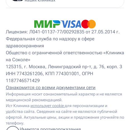
Детский массажист
Детский невролог
Детский невролог-остеопат
Детский невропатолог
Детский нейропсихолог
Лицензия: Л041-01137-77/00292835 от 27.05.2014 г.
Детский нутрициолог
Федеральная служба по надзору в сфере
Детский ортопед
здравоохранения
Детский остеопат
Детский отоневролог
Общество с ограниченной ответственностью «Клиника
Детский подиатр
на Соколе»
Детский психиатр
125315, г. Москва, Ленинградский пр-т, д. 76, корп. 3
Детский психолог
ИНН 7743261206, КПП 774301001, ОГРН
Детский психотерапевт
1187746571429
Детский реабилитолог
Детский ревматолог
Ознакомится со всеми документами сети
Детский рефлексотерапевт
Информация носит ознакомительный характер и не является
Детский сомнолог
медицинской рекомендацией.
Детский спортивный врач
Ист Клиника
использует cookie
для персонализации и
Детский травматолог
удобства сайта. Сведения на сайте не являются публичной
Детский травматолог-ортопед
офертой. Актуальные цены, акции и предложения уточняйте по
Детский физиотерапевт
телефону.
Детский эндокринолог
Имеются противопоказания.