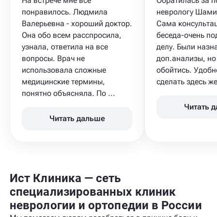
На встрече мне все
Обратилась за 
понравилось. Людмила
неврологу Шами
Валерьевна - хороший доктор.
Сама консультац
Она обо всем расспросила,
беседа-очень по
узнала, ответила на все
делу. Были назн
вопросы. Врач не
доп.анализы, но 
использовала сложные
обойтись. Удобн
медицинские термины,
сделать здесь же 
понятно объясняла. По ...
Читать 
Читать дальше
Ист Клиника — сеть
специализированных клиник
неврологии и ортопедии в России