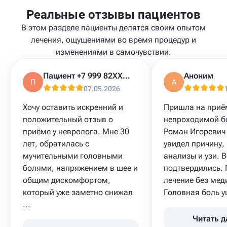
Реальные отзывы пациентов
В этом разделе пациенты делятся своим опытом
лечения, ощущениями во время процедур и
изменениями в самочувствии.
Пациент +7 999 82XXXXX
Аноним
П
А
07.05.2026
Хочу оставить искренний и
Пришла на приё
положительный отзыв о
непроходимой б
приёме у невролога. Мне 30
Роман Игоревич 
лет, обратилась с
увидел причину,
мучительными головными
анализы и узи. В
болями, напряжением в шее и
подтвердились.
общим дискомфортом,
лечение без мед
который уже заметно снижал
Головная боль уш
...
Читать 