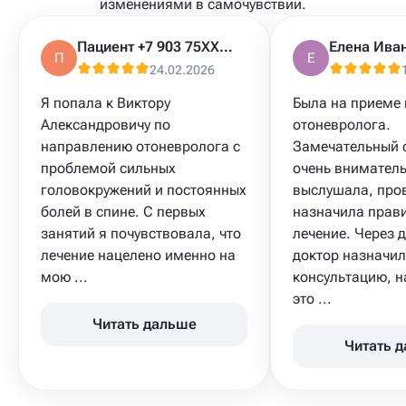
изменениями в самочувствии.
Пациент +7 903 75XXXXX
Елена Ива
П
Е
24.02.2026
Я попала к Виктору
Была на приеме 
Александровичу по
отоневролога.
направлению отоневролога с
Замечательный 
проблемой сильных
очень внимател
головокружений и постоянных
выслушала, про
болей в спине. С первых
назначила прав
занятий я почувствовала, что
лечение. Через 
лечение нацелено именно на
доктор назначи
мою ...
консультацию, н
это ...
Читать дальше
Читать 