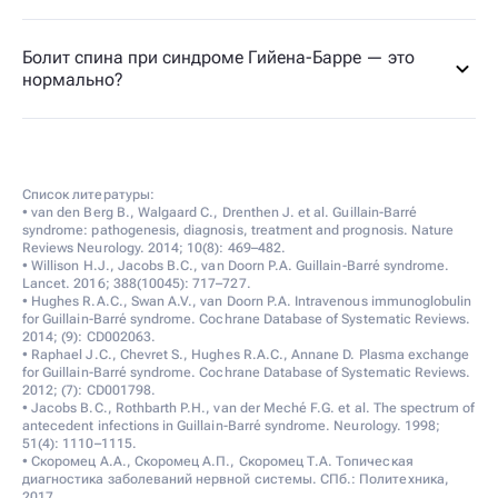
Болит спина при синдроме Гийена-Барре — это
нормально?
Список литературы:
• van den Berg B., Walgaard C., Drenthen J. et al. Guillain-Barré
syndrome: pathogenesis, diagnosis, treatment and prognosis. Nature
Reviews Neurology. 2014; 10(8): 469–482.
• Willison H.J., Jacobs B.C., van Doorn P.A. Guillain-Barré syndrome.
Lancet. 2016; 388(10045): 717–727.
• Hughes R.A.C., Swan A.V., van Doorn P.A. Intravenous immunoglobulin
for Guillain-Barré syndrome. Cochrane Database of Systematic Reviews.
2014; (9): CD002063.
• Raphael J.C., Chevret S., Hughes R.A.C., Annane D. Plasma exchange
for Guillain-Barré syndrome. Cochrane Database of Systematic Reviews.
2012; (7): CD001798.
• Jacobs B.C., Rothbarth P.H., van der Meché F.G. et al. The spectrum of
antecedent infections in Guillain-Barré syndrome. Neurology. 1998;
51(4): 1110–1115.
• Скоромец А.А., Скоромец А.П., Скоромец Т.А. Топическая
диагностика заболеваний нервной системы. СПб.: Политехника,
2017.