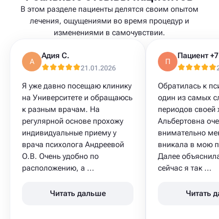
В этом разделе пациенты делятся своим опытом
лечения, ощущениями во время процедур и
изменениями в самочувствии.
Адия С.
А
П
21.01.2026
Я уже давно посещаю клинику
Обратилась к пс
на Университете и обращаюсь
один из самых 
к разным врачам. На
периодов своей 
регулярной основе прохожу
Альбертовна оч
индивидуальные приему у
внимательно ме
врача психолога Андреевой
вникала в мою 
О.В. Очень удобно по
Далее объяснила
расположению, а ...
сейчас я так ...
Читать дальше
Читать 