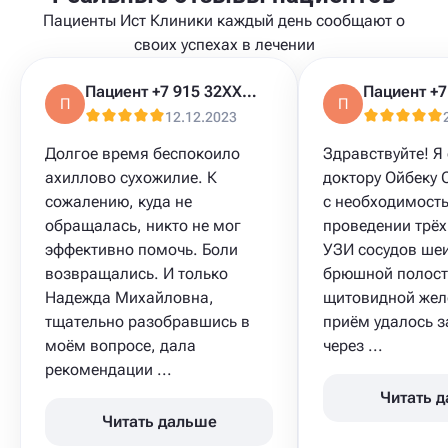
Пациенты Ист Клиники каждый день сообщают о
своих успехах в лечении
Пациент +7 915 32XXXXX
П
П
12.12.2023
Долгое время беспокоило
Здравствуйте! Я
ахиллово сухожилие. К
доктору Ойбеку
сожалению, куда не
с необходимост
обращалась, никто не мог
проведении трёх
эффективно помочь. Боли
УЗИ сосудов шеи
возвращались. И только
брюшной полост
Надежда Михайловна,
щитовидной жел
тщательно разобравшись в
приём удалось з
моём вопросе, дала
через ...
рекомендации ...
Читать 
Читать дальше