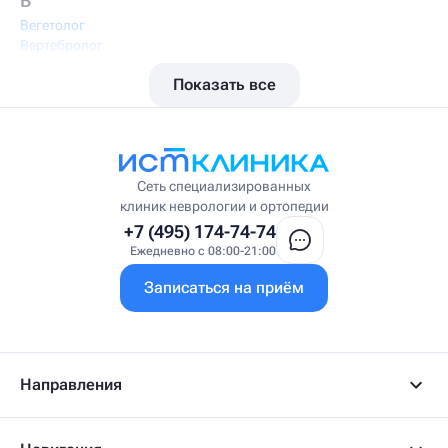
В
Вегетолог
Вертебролог
Вертеброневролог
Показать все
Вестибулолог
Висцеральный массажист
Висцеральный терапевт
Врач интегративной медицины
Врач ЛФК
Врач первичного приёма
Сеть специализированных
Врач УВТ
клиник неврологии и ортопедии
Врач УЗИ
+7 (495) 174-74-74
Врач ФРМ
Ежедневно с 08:00-21:00
Г
Записаться на приём
Гастроэнтеролог
Гастроэнтеролог-гепатолог
Гепатолог
Гериатр
Геронтолог
Направления
Гинеколог
Гинеколог-эндокринолог
Гипнотерапевт