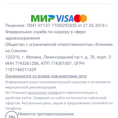
Детский массажист
Детский невролог
Детский невролог-остеопат
Детский невропатолог
Детский нейропсихолог
Лицензия: Л041-01137-77/00292835 от 27.05.2014 г.
Детский нутрициолог
Федеральная служба по надзору в сфере
Детский ортопед
здравоохранения
Детский остеопат
Детский отоневролог
Общество с ограниченной ответственностью «Клиника
Детский подиатр
на Соколе»
Детский психиатр
125315, г. Москва, Ленинградский пр-т, д. 76, корп. 3
Детский психолог
ИНН 7743261206, КПП 774301001, ОГРН
Детский психотерапевт
1187746571429
Детский реабилитолог
Детский ревматолог
Ознакомится со всеми документами сети
Детский рефлексотерапевт
Информация носит ознакомительный характер и не является
Детский сомнолог
медицинской рекомендацией.
Детский спортивный врач
Ист Клиника
использует cookie
для персонализации и
Детский травматолог
удобства сайта. Сведения на сайте не являются публичной
Детский травматолог-ортопед
офертой. Актуальные цены, акции и предложения уточняйте по
Детский физиотерапевт
телефону.
Детский эндокринолог
Имеются противопоказания.
18+
Диабетолог