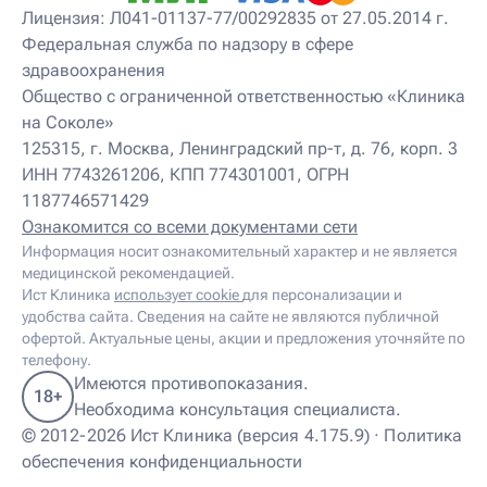
Детский нейропсихолог
Лицензия: Л041-01137-77/00292835 от 27.05.2014 г.
Детский нутрициолог
Федеральная служба по надзору в сфере
Детский ортопед
здравоохранения
Детский остеопат
Детский отоневролог
Общество с ограниченной ответственностью «Клиника
Детский подиатр
на Соколе»
Детский психиатр
125315, г. Москва, Ленинградский пр-т, д. 76, корп. 3
Детский психолог
ИНН 7743261206, КПП 774301001, ОГРН
Детский психотерапевт
1187746571429
Детский реабилитолог
Детский ревматолог
Ознакомится со всеми документами сети
Детский рефлексотерапевт
Информация носит ознакомительный характер и не является
Детский сомнолог
медицинской рекомендацией.
Детский спортивный врач
Ист Клиника
использует cookie
для персонализации и
Детский травматолог
удобства сайта. Сведения на сайте не являются публичной
Детский травматолог-ортопед
офертой. Актуальные цены, акции и предложения уточняйте по
Детский физиотерапевт
телефону.
Детский эндокринолог
Имеются противопоказания.
18+
Диабетолог
Необходима консультация специалиста.
Диетолог
© 2012-2026 Ист Клиника (версия 4.175.9) ·
Политика
И
обеспечения конфиденциальности
Иглорефлексотерапевт