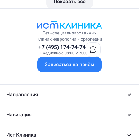
Показать все
Вестибулолог
Висцеральный массажист
Висцеральный терапевт
Врач интегративной медицины
Врач ЛФК
Врач первичного приёма
Сеть специализированных
Врач УВТ
клиник неврологии и ортопедии
Врач УЗИ
+7 (495) 174-74-74
Врач ФРМ
Ежедневно с 08:00-21:00
Г
Записаться на приём
Гастроэнтеролог
Гастроэнтеролог-гепатолог
Гепатолог
Гериатр
Геронтолог
Направления
Гинеколог
Гинеколог-эндокринолог
Гипнотерапевт
Навигация
Гирудолог
Гирудотерапевт
Д
Ист Клиника
Дерматовенеролог