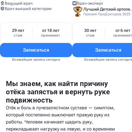
Ведущий врач
Врач-эксперт
Врач высшей категории
Лучший Детский
Премия ПроДокторов 2025
29 лет
от 18 лет
30 лет
от 6 лет
стаж
принимает
стаж
принимае
Записаться
Записаться
Ближайшая запись сегодня
Ближайшая запись сегодн
Мы знаем, как найти причину
отёка запястья и вернуть руке
подвижность
Отёк и боль в лучезапястном суставе — симптом,
который постепенно выключает правую руку из
работы. Человек начинает щадить руку,
перекладывает нагрузку на левую, и со временем