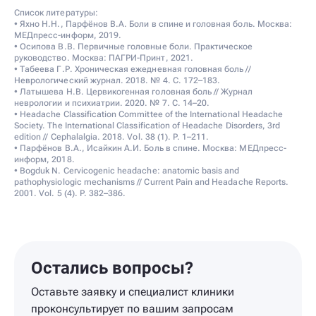
Список литературы:
• Яхно Н.Н., Парфёнов В.А. Боли в спине и головная боль. Москва:
МЕДпресс-информ, 2019.
• Осипова В.В. Первичные головные боли. Практическое
руководство. Москва: ПАГРИ-Принт, 2021.
• Табеева Г.Р. Хроническая ежедневная головная боль //
Неврологический журнал. 2018. № 4. С. 172–183.
• Латышева Н.В. Цервикогенная головная боль // Журнал
неврологии и психиатрии. 2020. № 7. С. 14–20.
• Headache Classification Committee of the International Headache
Society. The International Classification of Headache Disorders, 3rd
edition // Cephalalgia. 2018. Vol. 38 (1). P. 1–211.
• Парфёнов В.А., Исайкин А.И. Боль в спине. Москва: МЕДпресс-
информ, 2018.
• Bogduk N. Cervicogenic headache: anatomic basis and
pathophysiologic mechanisms // Current Pain and Headache Reports.
2001. Vol. 5 (4). P. 382–386.
Остались вопросы?
Оставьте заявку и специалист клиники
проконсультирует по вашим запросам