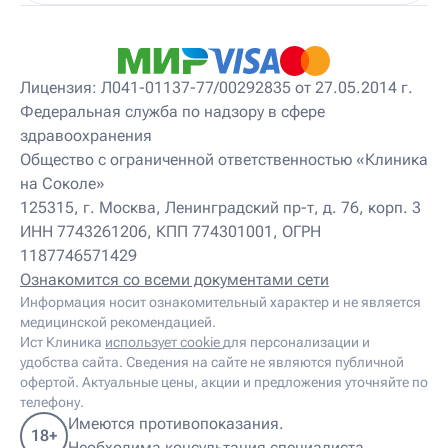
Детский невролог
Детский невролог-остеопат
Детский невропатолог
Детский нейропсихолог
Лицензия: Л041-01137-77/00292835 от 27.05.2014 г.
Детский нутрициолог
Федеральная служба по надзору в сфере
Детский ортопед
здравоохранения
Детский остеопат
Детский отоневролог
Общество с ограниченной ответственностью «Клиника
Детский подиатр
на Соколе»
Детский психиатр
125315, г. Москва, Ленинградский пр-т, д. 76, корп. 3
Детский психолог
ИНН 7743261206, КПП 774301001, ОГРН
Детский психотерапевт
1187746571429
Детский реабилитолог
Детский ревматолог
Ознакомится со всеми документами сети
Детский рефлексотерапевт
Информация носит ознакомительный характер и не является
Детский сомнолог
медицинской рекомендацией.
Детский спортивный врач
Ист Клиника
использует cookie
для персонализации и
Детский травматолог
удобства сайта. Сведения на сайте не являются публичной
Детский травматолог-ортопед
офертой. Актуальные цены, акции и предложения уточняйте по
Детский физиотерапевт
телефону.
Детский эндокринолог
Имеются противопоказания.
18+
Диабетолог
Необходима консультация специалиста.