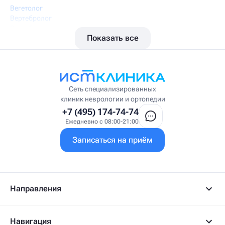
Вегетолог
Вертебролог
Вертеброневролог
Показать все
Вестибулолог
Висцеральный массажист
Висцеральный терапевт
Врач интегративной медицины
Врач ЛФК
Врач первичного приёма
Сеть специализированных
Врач УВТ
клиник неврологии и ортопедии
Врач УЗИ
+7 (495) 174-74-74
Врач ФРМ
Ежедневно с 08:00-21:00
Г
Записаться на приём
Гастроэнтеролог
Гастроэнтеролог-гепатолог
Гепатолог
Гериатр
Геронтолог
Направления
Гинеколог
Гинеколог-эндокринолог
Гипнотерапевт
Навигация
Гирудолог