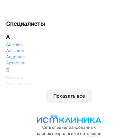
Специалисты
А
Алголог
Альголог
Андролог
Артролог
В
Вегетолог
Вертебролог
Вертеброневролог
Показать все
Вестибулолог
Висцеральный массажист
Висцеральный терапевт
Врач интегративной медицины
Врач ЛФК
Врач первичного приёма
Сеть специализированных
Врач УВТ
клиник неврологии и ортопедии