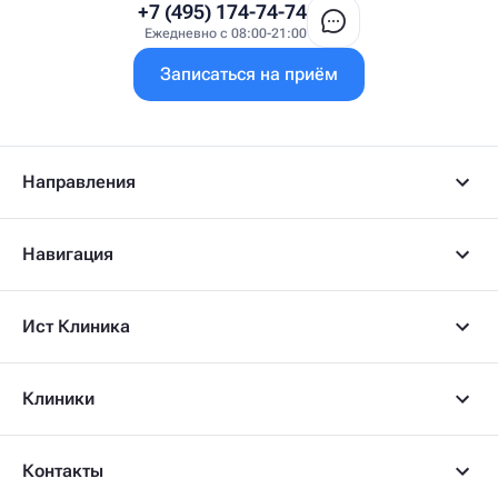
Врач УЗИ
+7 (495) 174-74-74
Врач ФРМ
Ежедневно с 08:00-21:00
Г
Записаться на приём
Гастроэнтеролог
Гастроэнтеролог-гепатолог
Гепатолог
Гериатр
Геронтолог
Направления
Гинеколог
Гинеколог-эндокринолог
Гипнотерапевт
Навигация
Гирудолог
Гирудотерапевт
Д
Ист Клиника
Дерматовенеролог
Дерматолог
Детский артролог
Клиники
Детский вертебролог
Детский вертеброневролог
Детский врач ЛФК
Детский врач УЗИ
Контакты
Детский гастроэнтеролог