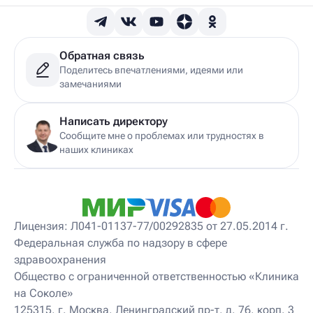
Детский гепатолог
Детский гинеколог
Детский гинеколог-эндокринолог
Детский гирудотерапевт
Обратная связь
Детский дерматовенеролог
Поделитесь впечатлениями, идеями или
Детский дерматолог
замечаниями
Детский диетолог
Детский инструктор ЛФК
Детский кинезиолог
Написать директору
Детский консультирующий врач ЛФК
Сообщите мне о проблемах или трудностях в
Детский мануальный терапевт
наших клиниках
Детский массажист
Детский невролог
Детский невролог-остеопат
Детский невропатолог
Детский нейропсихолог
Лицензия: Л041-01137-77/00292835 от 27.05.2014 г.
Детский нутрициолог
Федеральная служба по надзору в сфере
Детский ортопед
здравоохранения
Детский остеопат
Детский отоневролог
Общество с ограниченной ответственностью «Клиника
Детский подиатр
на Соколе»
Детский психиатр
125315, г. Москва, Ленинградский пр-т, д. 76, корп. 3