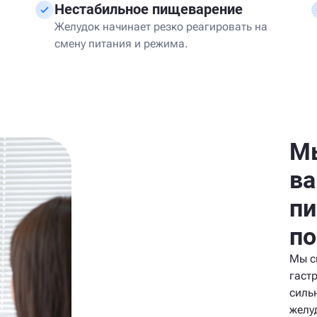
Нестабильное пищеварение
Желудок начинает резко реагировать на
смену питания и режима.
Мы
ва
пи
по
Мы с
гаст
силь
желу