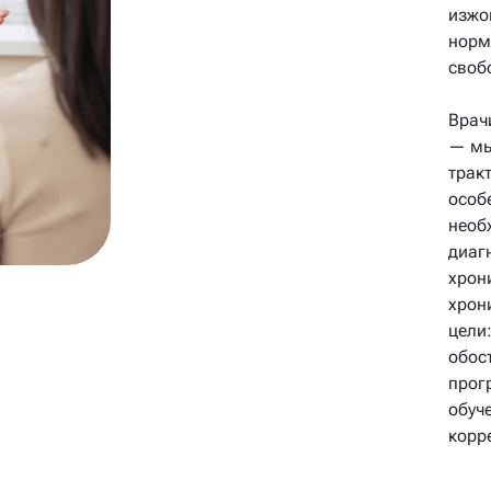
изжо
норм
своб
Врач
— мы
тракт
особ
необ
диаг
хрон
хрон
цели
обос
прог
обуч
корр