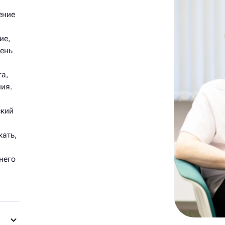
ение
ие,
чень
га,
ия.
ский
кать,
него