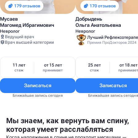
179 отзывов
170 отзывов
Мусаев
Добрыдень
Магомед Ибрагимович
Ольга Анатольевна
Невролог
Невролог
Ведущий врач
Врач высшей категории
Премия ПроДокторов 2024
11 лет
от 15 лет
25 лет
от 18 лет
стаж
принимает
стаж
принимае
Записаться
Записаться
Ближайшая запись сегодня
Ближайшая запись сегодн
Мы знаем, как вернуть вам спину,
которая умеет расслабляться
Когда напряжение в спине не проходит месяцами —