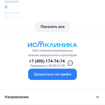
Артролог
В
Вегетолог
Вертебролог
Вертеброневролог
Показать все
Вестибулолог
Висцеральный массажист
Висцеральный терапевт
Врач интегративной медицины
Врач ЛФК
Врач первичного приёма
Сеть специализированных
Врач УВТ
клиник неврологии и ортопедии
Врач УЗИ
+7 (495) 174-74-74
Врач ФРМ
Ежедневно с 08:00-21:00
Г
Записаться на приём
Гастроэнтеролог
Гастроэнтеролог-гепатолог
Гепатолог
Гериатр
Геронтолог
Направления
Гинеколог
Гинеколог-эндокринолог