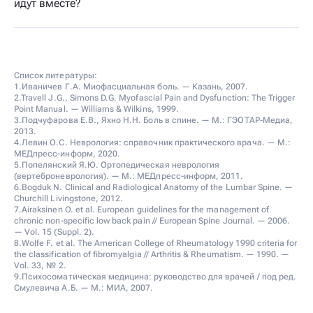
идут вместе?
Список литературы:
1.Иваничев Г.А. Миофасциальная боль. — Казань, 2007.
2.Travell J.G., Simons D.G. Myofascial Pain and Dysfunction: The Trigger
Point Manual. — Williams & Wilkins, 1999.
3.Подчуфарова Е.В., Яхно Н.Н. Боль в спине. — М.: ГЭОТАР-Медиа,
2013.
4.Левин О.С. Неврология: справочник практического врача. — М.:
МЕДпресс-информ, 2020.
5.Попелянский Я.Ю. Ортопедическая неврология
(вертеброневрология). — М.: МЕДпресс-информ, 2011.
6.Bogduk N. Clinical and Radiological Anatomy of the Lumbar Spine. —
Churchill Livingstone, 2012.
7.Airaksinen O. et al. European guidelines for the management of
chronic non-specific low back pain // European Spine Journal. — 2006.
— Vol. 15 (Suppl. 2).
8.Wolfe F. et al. The American College of Rheumatology 1990 criteria for
the classification of fibromyalgia // Arthritis & Rheumatism. — 1990. —
Vol. 33, № 2.
9.Психосоматическая медицина: руководство для врачей / под ред.
Смулевича А.Б. — М.: МИА, 2007.