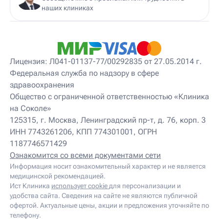
Детский мануальный терапевт
наших клиниках
Детский массажист
Детский невролог
Детский невролог-остеопат
Детский невропатолог
Детский нейропсихолог
Лицензия: Л041-01137-77/00292835 от 27.05.2014 г.
Детский нутрициолог
Федеральная служба по надзору в сфере
Детский ортопед
здравоохранения
Детский остеопат
Детский отоневролог
Общество с ограниченной ответственностью «Клиника
Детский подиатр
на Соколе»
Детский психиатр
125315, г. Москва, Ленинградский пр-т, д. 76, корп. 3
Детский психолог
ИНН 7743261206, КПП 774301001, ОГРН
Детский психотерапевт
1187746571429
Детский реабилитолог
Детский ревматолог
Ознакомится со всеми документами сети
Детский рефлексотерапевт
Информация носит ознакомительный характер и не является
Детский сомнолог
медицинской рекомендацией.
Детский спортивный врач
Ист Клиника
использует cookie
для персонализации и
Детский травматолог
удобства сайта. Сведения на сайте не являются публичной
Детский травматолог-ортопед
офертой. Актуальные цены, акции и предложения уточняйте по
Детский физиотерапевт
телефону.