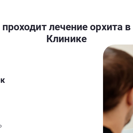
 проходит лечение орхита в
Клинике
ск
ю