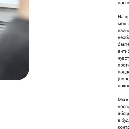
восп
На п
мошо
назн
необ
бакт
анти
чувс
прот
подд
(пар
поко
Мы к
восп
абсц
в бу
конт