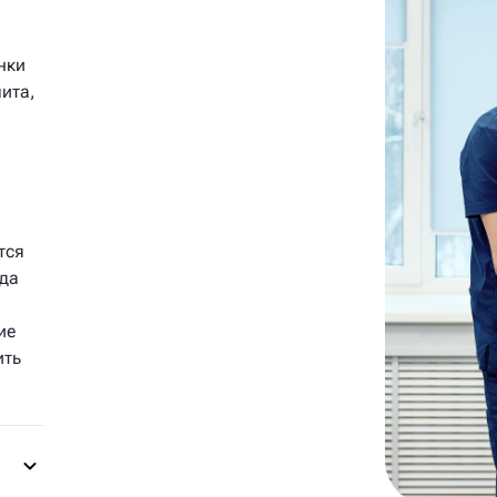
нки
мита,
тся
гда
ие
ить