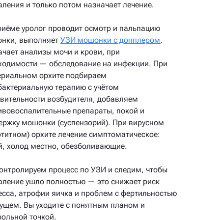
аления и только потом назначает лечение.
риёме уролог проводит осмотр и пальпацию
нки, выполняет
УЗИ мошонки с допплером
,
ачает анализы мочи и крови, при
ходимости — обследование на инфекции. При
ериальном орхите подбираем
бактериальную терапию с учётом
твительности возбудителя, добавляем
ивовоспалительные препараты, покой и
ержку мошонки (суспензорий). При вирусном
отитном) орхите лечение симптоматическое:
й, холод местно, обезболивающие.
онтролируем процесс по УЗИ и следим, чтобы
аление ушло полностью — это снижает риск
есса, атрофии яичка и проблем с фертильностью
дущем. Вы уходите с понятным планом и
рольной точкой.