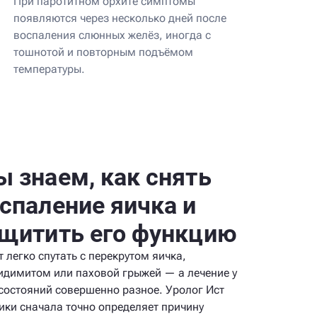
При паротитном орхите симптомы
появляются через несколько дней после
воспаления слюнных желёз, иногда с
тошнотой и повторным подъёмом
температуры.
 знаем, как снять
спаление яичка и
щитить его функцию
 легко спутать с перекрутом яичка,
идимитом или паховой грыжей — а лечение у
 состояний совершенно разное. Уролог Ист
ики сначала точно определяет причину