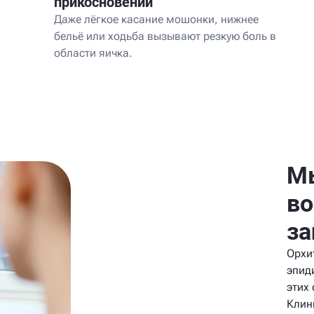
прикосновении
Даже лёгкое касание мошонки, нижнее
бельё или ходьба вызывают резкую боль в
области яичка.
Мы
во
за
Орхит
эпид
этих
Клин