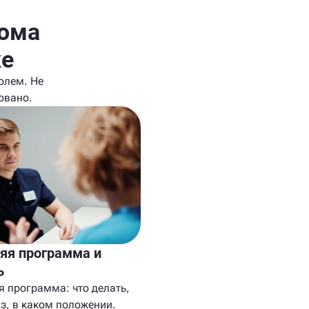
лома
ке
олем. Не
овано.
я программа и
ь
я программа: что делать,
з, в каком положении.