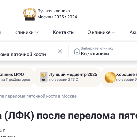
Лучшая клиника
Москвы 2025 • 2024
ы
Клиники
Контакты
О клинике
Ак
Выберите клинику
Все клиники
 клиник ЦФО
Лучший медцентр 2025
Хорошее 
сии ПроДокторов
по версии 2ГИС
по версии 
ле перелома пяточной кости в Москве
 (ЛФК) после перелома пят
д и