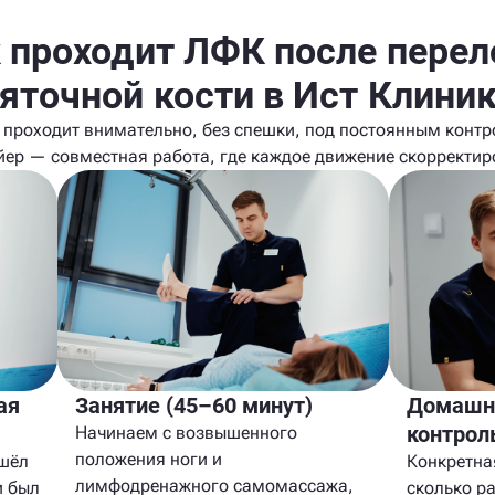
 проходит ЛФК после пере
яточной кости в Ист Клини
 проходит внимательно, без спешки, под постоянным контр
йер — совместная работа, где каждое движение скорректир
ая
Занятие (45–60 минут)
Домашня
контрол
Начинаем с возвышенного
положения ноги и
ошёл
Конкретна
лимфодренажного самомассажа,
и был
сколько ра