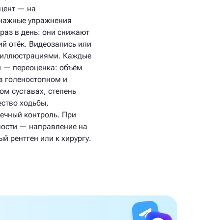
цент — на
нажные упражнения
раз в день: они снижают
ий отёк. Видеозапись или
 иллюстрациями. Каждые
и — переоценка: объём
в голеностопном и
ом суставах, степень
ество ходьбы,
чный контроль. При
ости — направление на
й рентген или к хирургу.