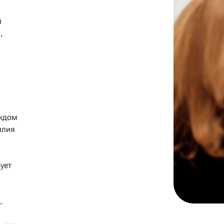
й
,
аждом
илия
ует
.