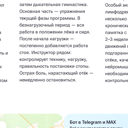
затем дыхательная гимнастика.
ил
Особый ак
Основная часть — упражнения
лимфодре
текущей фазы программы. В
несколько 
безнагрузочный период — вся
хроническ
работа в положении лёжа и сидя.
в
памятка с
После начала нагрузки —
в
2–3 недел
постепенно добавляется работа
движений 
стоя. Инструктор рядом:
ль и
подтаранн
контролирует технику, нагрузку,
отёка, кач
правильность постановки стопы.
я
нейромыше
Острая боль, нарастающий отёк —
необходим
немедленно остановиться.
ётом
контрольны
Бот в Telegram и MAX