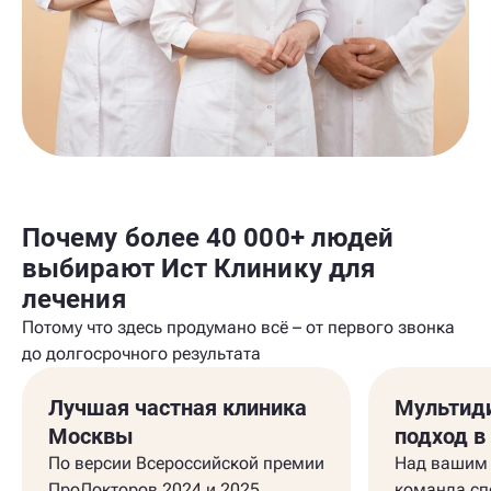
Почему более 40 000+ людей
выбирают Ист Клинику для
лечения
Потому что здесь продумано всё – от первого звонка
до долгосрочного результата
Лучшая частная клиника
Мультид
Москвы
подход в
По версии Всероссийской премии
Над вашим 
ПроДокторов 2024 и 2025.
команда сп