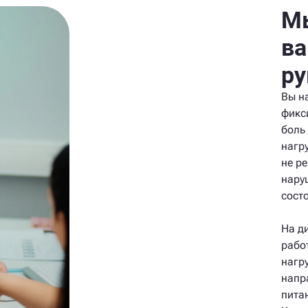
Мы
ва
ру
Вы н
фикс
боль
нагр
не р
нару
сост
На д
рабо
нагр
напр
пита