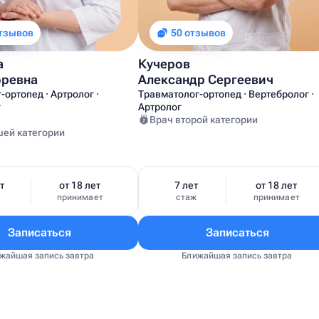
отзывов
50 отзывов
а
Кучеров
оревна
Александр Сергеевич
ортопед · Артролог ·
Травматолог-ортопед · Вертебролог ·
г
Артролог
Врач второй категории
шей категории
т
от 18 лет
7 лет
от 18 лет
ж
принимает
стаж
принимает
Записаться
Записаться
жайшая запись завтра
Ближайшая запись завтра