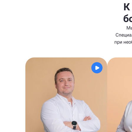
К
б
Мы
Специа
при нео