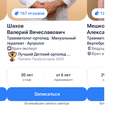
167 отзывов
127 отзывов
Шахов
Мешков
Валерий Вячеславович
Александр Анат
Травматолог-ортопед · Мануальный
Травматолог-ортопед 
терапевт · Артролог
Вертебролог
Врач-эксперт
Ведущий врач
Врач высшей катег
Лучший Детский ортопед Москвы
Премия ПроДокторов 2025
30 лет
от 6 лет
29 лет
стаж
принимает
стаж
Записаться
Запис
Ближайшая запись завтра
Ближайшая запис