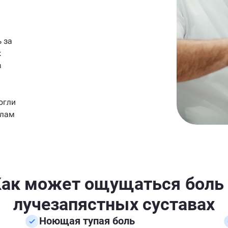
 за
к
в
огли
елам
ак может ощущаться боль
лучезапястных суставах
Ноющая тупая боль