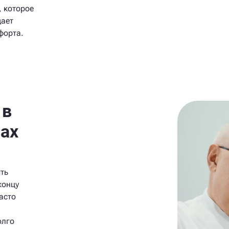
, которое
щает
форта.
 в
ах
ть
концу
асто
олго