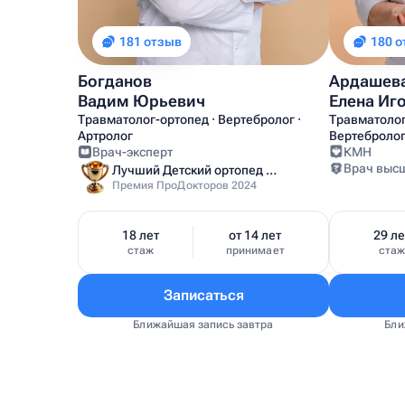
181 отзыв
180 
Богданов
Ардашев
Вадим Юрьевич
Елена Иг
Травматолог-ортопед · Вертебролог ·
Травматолог-
Артролог
Вертеброло
Врач-эксперт
КМН
Врач выс
Лучший Детский ортопед Москвы
Премия ПроДокторов 2024
18 лет
от 14 лет
29 ле
стаж
принимает
ста
Записаться
Ближайшая запись завтра
Бли