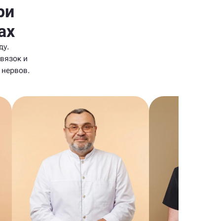
ри
ах
ду.
вязок и
 нервов.