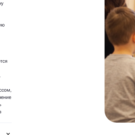
чу
ую
ются
.
ссом,
чение
ь
в