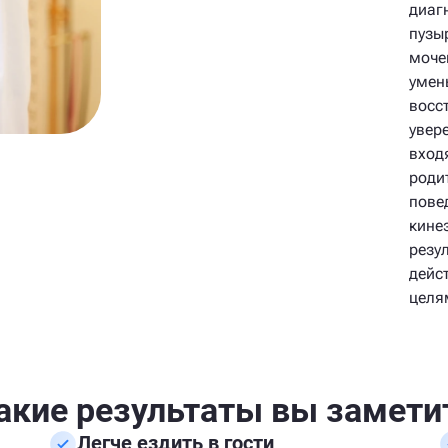
диаг
пузы
моче
умен
восс
увер
вход
роди
пове
кине
резу
дейс
целя
акие результаты вы замети
Легче ездить в гости