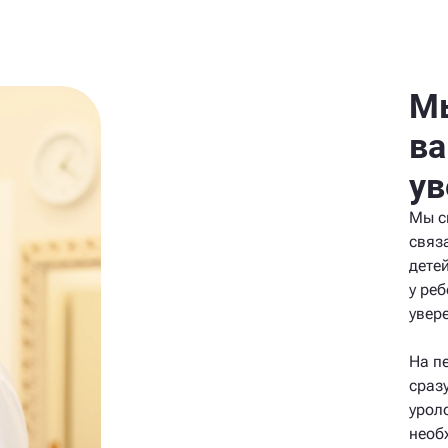
Мы
ва
ув
Мы с
связ
дете
у реб
увер
На п
сраз
урол
необ