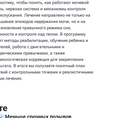
ностику, чтобы понять, как работают мочевой
рь, нервная система и механизмы контроля
испускания. Лечение направлено не только на
ьшение эпизодов недержания мочи, но и на
тановление привычного режима сна,
енности и контроля над телом. В программу
ят методы реабилитации, обучение ребенка и
телей, работа с двигательными и
денческими привычками, а также
зиологическая коррекция для закрепления
льтата. В итоге вы получаете понятный план
твий с контрольными точками и реалистичными
ми лечения.
те
Меньше срочных позывов