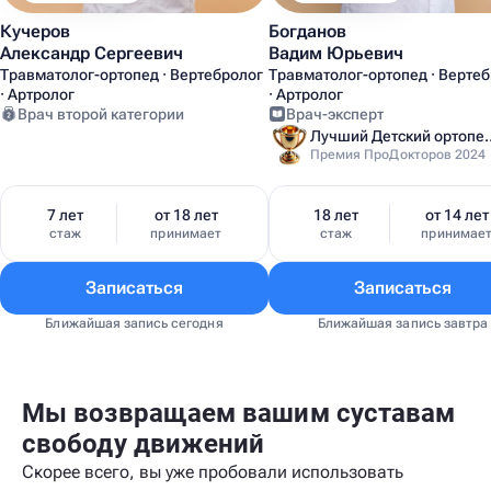
Кучеров
Богданов
Александр Сергеевич
Вадим Юрьевич
Травматолог-ортопед · Вертебролог
Травматолог-ортопед · Верте
· Артролог
· Артролог
Врач второй категории
Врач-эксперт
Лучший Детский
Премия ПроДокторов 2024
7 лет
от 18 лет
18 лет
от 14 лет
стаж
принимает
стаж
принимае
Записаться
Записаться
Ближайшая запись сегодня
Ближайшая запись завтра
Мы возвращаем вашим суставам
свободу движений
Скорее всего, вы уже пробовали использовать