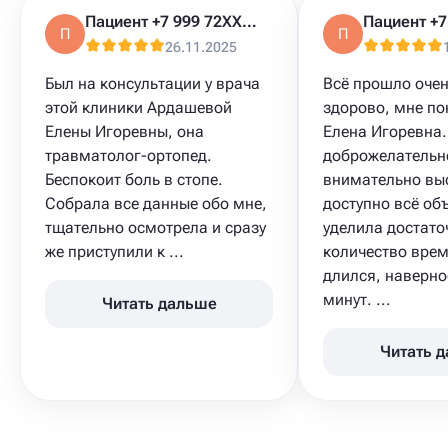
Пациент +7 999 72XXXXX
П
П
26.11.2025
Был на консультации у врача
Всё прошло очен
этой клиники Ардашевой
здорово, мне п
Елены Игоревны, она
Елена Игоревна.
травматолог-ортопед.
доброжелательн
Беспокоит боль в стопе.
внимательно вы
Собрала все данные обо мне,
доступно всё об
тщательно осмотрела и сразу
уделила достато
же приступили к ...
количество вре
длился, наверно
минут. ...
Читать дальше
Читать 