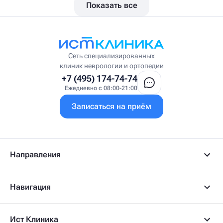
Показать все
Вестибулолог
Висцеральный массажист
Висцеральный терапевт
Врач интегративной медицины
Врач ЛФК
Врач первичного приёма
Сеть специализированных
Врач УВТ
клиник неврологии и ортопедии
Врач УЗИ
+7 (495) 174-74-74
Врач ФРМ
Ежедневно с 08:00-21:00
Г
Записаться на приём
Гастроэнтеролог
Гастроэнтеролог-гепатолог
Гепатолог
Гериатр
Геронтолог
Направления
Гинеколог
Гинеколог-эндокринолог
Гипнотерапевт
Навигация
Гирудолог
Гирудотерапевт
Д
Ист Клиника
Дерматовенеролог