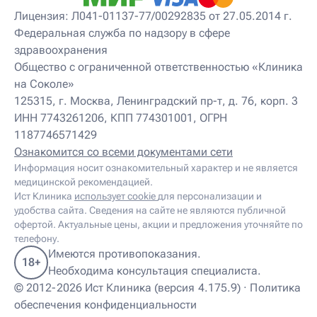
Детский нейропсихолог
Лицензия: Л041-01137-77/00292835 от 27.05.2014 г.
Детский нутрициолог
Федеральная служба по надзору в сфере
Детский ортопед
здравоохранения
Детский остеопат
Детский отоневролог
Общество с ограниченной ответственностью «Клиника
Детский подиатр
на Соколе»
Детский психиатр
125315, г. Москва, Ленинградский пр-т, д. 76, корп. 3
Детский психолог
ИНН 7743261206, КПП 774301001, ОГРН
Детский психотерапевт
1187746571429
Детский реабилитолог
Детский ревматолог
Ознакомится со всеми документами сети
Детский рефлексотерапевт
Информация носит ознакомительный характер и не является
Детский сомнолог
медицинской рекомендацией.
Детский спортивный врач
Ист Клиника
использует cookie
для персонализации и
Детский травматолог
удобства сайта. Сведения на сайте не являются публичной
Детский травматолог-ортопед
офертой. Актуальные цены, акции и предложения уточняйте по
Детский физиотерапевт
телефону.
Детский эндокринолог
Имеются противопоказания.
18+
Диабетолог
Необходима консультация специалиста.
Диетолог
© 2012-2026 Ист Клиника (версия 4.175.9) ·
Политика
И
обеспечения конфиденциальности
Иглорефлексотерапевт