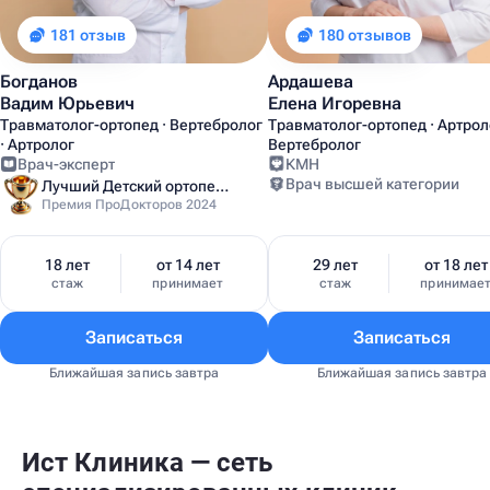
181 отзыв
180 отзывов
Богданов
Ардашева
Вадим Юрьевич
Елена Игоревна
Травматолог-ортопед · Вертебролог
Травматолог-ортопед · Артроло
· Артролог
Вертебролог
Врач-эксперт
КМН
Врач высшей категории
Лучший Детский ортопед Москвы
Премия ПроДокторов 2024
18 лет
от 14 лет
29 лет
от 18 лет
стаж
принимает
стаж
принимае
Записаться
Записаться
Ближайшая запись завтра
Ближайшая запись завтра
Ист Клиника — сеть