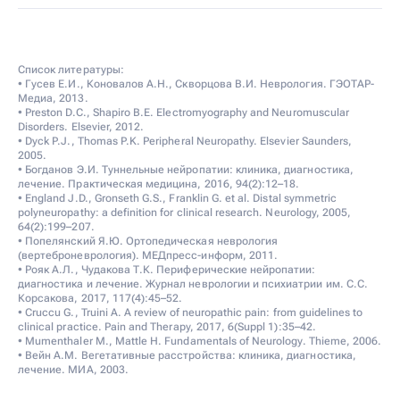
Список литературы:
• Гусев Е.И., Коновалов А.Н., Скворцова В.И. Неврология. ГЭОТАР-
Медиа, 2013.
• Preston D.C., Shapiro B.E. Electromyography and Neuromuscular
Disorders. Elsevier, 2012.
• Dyck P.J., Thomas P.K. Peripheral Neuropathy. Elsevier Saunders,
2005.
• Богданов Э.И. Туннельные нейропатии: клиника, диагностика,
лечение. Практическая медицина, 2016, 94(2):12–18.
• England J.D., Gronseth G.S., Franklin G. et al. Distal symmetric
polyneuropathy: a definition for clinical research. Neurology, 2005,
64(2):199–207.
• Попелянский Я.Ю. Ортопедическая неврология
(вертеброневрология). МЕДпресс-информ, 2011.
• Рояк А.Л., Чудакова Т.К. Периферические нейропатии:
диагностика и лечение. Журнал неврологии и психиатрии им. С.С.
Корсакова, 2017, 117(4):45–52.
• Cruccu G., Truini A. A review of neuropathic pain: from guidelines to
clinical practice. Pain and Therapy, 2017, 6(Suppl 1):35–42.
• Mumenthaler M., Mattle H. Fundamentals of Neurology. Thieme, 2006.
• Вейн А.М. Вегетативные расстройства: клиника, диагностика,
лечение. МИА, 2003.