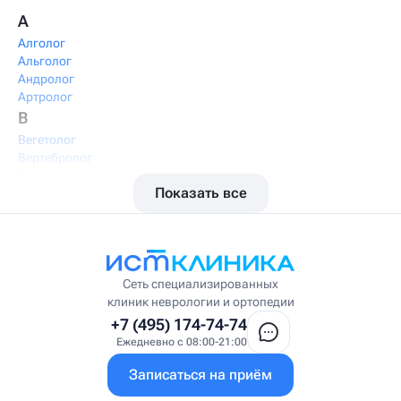
А
Алголог
Альголог
Андролог
Артролог
В
Вегетолог
Вертебролог
Вертеброневролог
Показать все
Вестибулолог
Висцеральный массажист
Висцеральный терапевт
Врач интегративной медицины
Врач ЛФК
Врач первичного приёма
Сеть специализированных
Врач УВТ
клиник неврологии и ортопедии
Врач УЗИ
+7 (495) 174-74-74
Врач ФРМ
Ежедневно с 08:00-21:00
Г
Записаться на приём
Гастроэнтеролог
Гастроэнтеролог-гепатолог