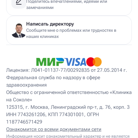
Поделитесь впечатлениями, идеями или
Детский дерматолог
замечаниями
Детский диетолог
Детский инструктор ЛФК
Детский кинезиолог
Написать директору
Детский консультирующий врач ЛФК
Сообщите мне о проблемах или трудностях в
Детский мануальный терапевт
наших клиниках
Детский массажист
Детский невролог
Детский невролог-остеопат
Детский невропатолог
Детский нейропсихолог
Лицензия: Л041-01137-77/00292835 от 27.05.2014 г.
Детский нутрициолог
Федеральная служба по надзору в сфере
Детский ортопед
здравоохранения
Детский остеопат
Детский отоневролог
Общество с ограниченной ответственностью «Клиника
Детский подиатр
на Соколе»
Детский психиатр
125315, г. Москва, Ленинградский пр-т, д. 76, корп. 3
Детский психолог
ИНН 7743261206, КПП 774301001, ОГРН
Детский психотерапевт
1187746571429
Детский реабилитолог
Детский ревматолог
Ознакомится со всеми документами сети
Детский рефлексотерапевт
Информация носит ознакомительный характер и не является