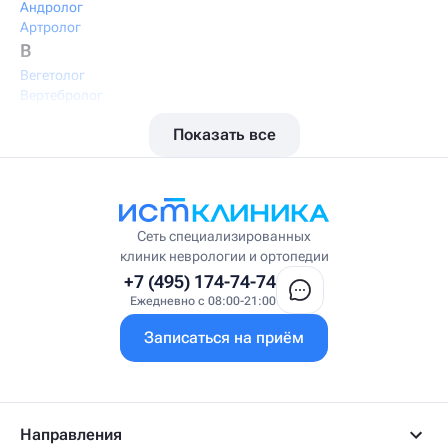
Андролог
Артролог
В
Вегетолог
Вертебролог
Вертеброневролог
Показать все
Вестибулолог
Висцеральный массажист
Висцеральный терапевт
Врач интегративной медицины
Врач ЛФК
Врач первичного приёма
Сеть специализированных
Врач УВТ
клиник неврологии и ортопедии
Врач УЗИ
+7 (495) 174-74-74
Врач ФРМ
Ежедневно с 08:00-21:00
Г
Записаться на приём
Гастроэнтеролог
Гастроэнтеролог-гепатолог
Гепатолог
Гериатр
Геронтолог
Направления
Гинеколог