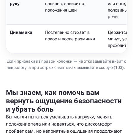
руку
пальцев, зависит от
или ноге, о
положения шеи
половины т
речи
Динамика
Постепенно стихает в
Держится д
покое и после разминки
минут, усил
проходит в 
Если признаки из правой колонки — не откладывайте визит к
неврологу, а при острых симптомах вызывайте скорую (103).
Мы знаем, как помочь вам
вернуть ощущение безопасности
и убрать боль
Вы могли пытаться уменьшать нагрузку, менять
положение тела или надеяться, что дискомфорт
пройдёт сам, но неприятные ощущения продолжают