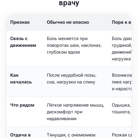
врачу
Признак
Обычно не опасно
Пора к вра
Связь с
Боль меняется при
Боль давящ
движением
поворотах шеи, наклонах,
грудиной, н
глубоком вдохе
движений, п
нагрузке
Как
После неудобной позы,
Возникла вн
началась
сна, нагрузки на спину
пике нагруз
и нарастает
Что рядом
Лёгкое напряжение мышц,
Одышка, хо
дискомфорт при
тошнота, о
надавливании
Отдача в
Тянущая, с онемением
Резкая слаб