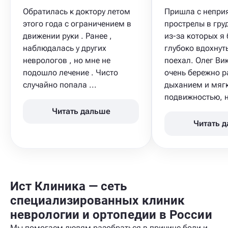
Обратилась к доктору летом
Пришла с неприя
этого года с ограничением в
прострелы в гру
движении руки . Ранее ,
из-за которых я
наблюдалась у других
глубоко вдохнут
неврологов , но мне не
поехал. Олег Ви
подошло лечение . Чисто
очень бережно р
случайно попала ...
дыханием и мяг
подвижностью, не
Читать дальше
Читать 
Ист Клиника — сеть
специализированных клиник
неврологии и ортопедии в России
Мы помогаем людям разобраться в причине боли и