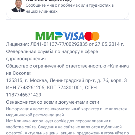
Детский консультирующий врач ЛФК
Сообщите мне о проблемах или трудностях в
Детский мануальный терапевт
наших клиниках
Детский массажист
Детский невролог
Детский невролог-остеопат
Детский невропатолог
Детский нейропсихолог
Лицензия: Л041-01137-77/00292835 от 27.05.2014 г.
Детский нутрициолог
Федеральная служба по надзору в сфере
Детский ортопед
здравоохранения
Детский остеопат
Детский отоневролог
Общество с ограниченной ответственностью «Клиника
Детский подиатр
на Соколе»
Детский психиатр
125315, г. Москва, Ленинградский пр-т, д. 76, корп. 3
Детский психолог
ИНН 7743261206, КПП 774301001, ОГРН
Детский психотерапевт
1187746571429
Детский реабилитолог
Детский ревматолог
Ознакомится со всеми документами сети
Детский рефлексотерапевт
Информация носит ознакомительный характер и не является
Детский сомнолог
медицинской рекомендацией.
Детский спортивный врач
Ист Клиника
использует cookie
для персонализации и
Детский травматолог
удобства сайта. Сведения на сайте не являются публичной
Детский травматолог-ортопед
офертой. Актуальные цены, акции и предложения уточняйте по