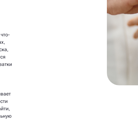
что-
ах,
ска,
тся
ватки
ивает
сти
айти,
льную