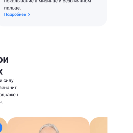
покалывание в мизинце и безымянном
пальце.
Подробнее
ри
х
и силу
азначит
аздражён
я.