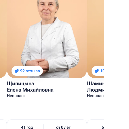
92 отзыва
100 отзывов
Щипицына
Шамина
Елена Михайловна
Людмила Валер
Невролог
Невролог
41 год
от 0 лет
6 лет