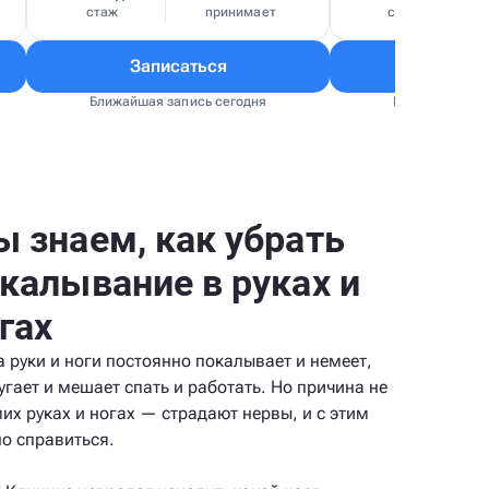
стаж
принимает
стаж
Записаться
Запис
Ближайшая запись сегодня
Ближайшая зап
 знаем, как убрать
калывание в руках и
гах
а руки и ноги постоянно покалывает и немеет,
угает и мешает спать и работать. Но причина не
мих руках и ногах — страдают нервы, и с этим
о справиться.