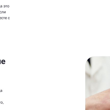
а это
сли
сте с
ие
да
о,