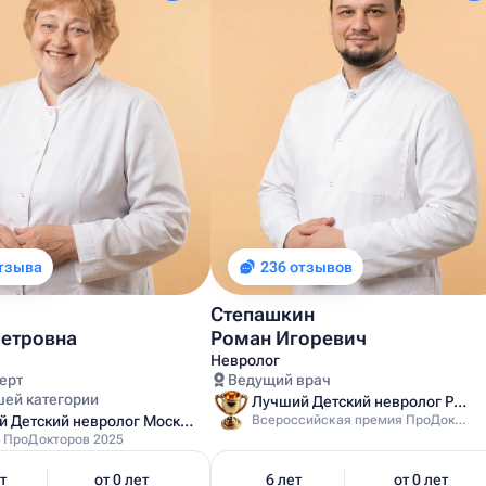
отзыва
236 отзывов
Степашкин
Петровна
Роман Игоревич
Невролог
ерт
Ведущий врач
шей категории
Лучший Детский невролог России
Лучший Детский невролог Московской области
Всероссийская премия ПроДокторов 2024
 ПроДокторов 2025
т
от 0 лет
6 лет
от 0 лет