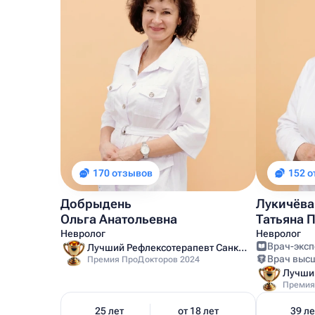
170 отзывов
152 
Добрыдень
Лукичёва
Ольга Анатольевна
Татьяна 
Невролог
Невролог
Врач-эксп
Лучший Рефлексотерапевт Санкт-Петербурга
Врач выс
Премия ПроДокторов 2024
Премия
25 лет
от 18 лет
39 ле