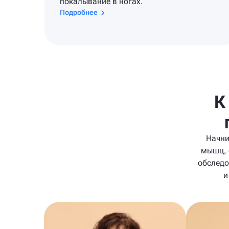
покалывание в ногах.
Подробнее
К
Начни
мышц, 
обследо
и