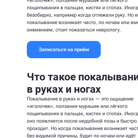
«иголочек», ползания мурашек или лёгкого
пощипывания в пальцах, кистях и стопах. Иногд
безобидно, например когда отлежали руку. Но е
покалывание возникает часто, по ночам или вме
онемением, стоит показаться неврологу.
Записаться на приём
Что такое покалыван
в руках и ногах
Покалывание в руках и ногах — это ощущение
«иголочек», ползания мурашек или лёгкого
пощипывания в пальцах, кистях и стопах. Иног
оно появляется после неудобной позы и быстро
проходит. Но когда покалывание возникает част
без видимой причины, будит по ночам или идёт