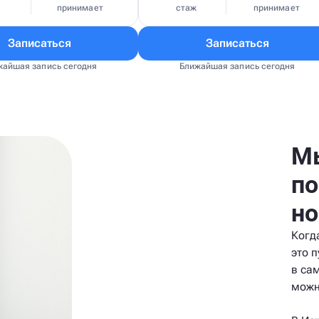
ж
принимает
стаж
принимает
Записаться
Записаться
жайшая запись сегодня
Ближайшая запись сегодня
Мы
по
но
Когд
это п
в са
можн