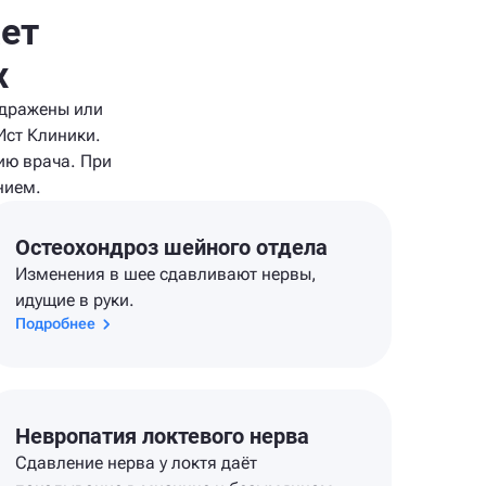
ает
х
здражены или
Ист Клиники.
ию врача. При
нием.
Остеохондроз шейного отдела
Изменения в шее сдавливают нервы,
идущие в руки.
Подробнее
Невропатия локтевого нерва
Сдавление нерва у локтя даёт