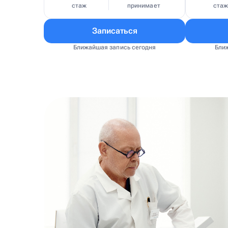
стаж
принимает
ста
Записаться
Ближайшая запись сегодня
Бли