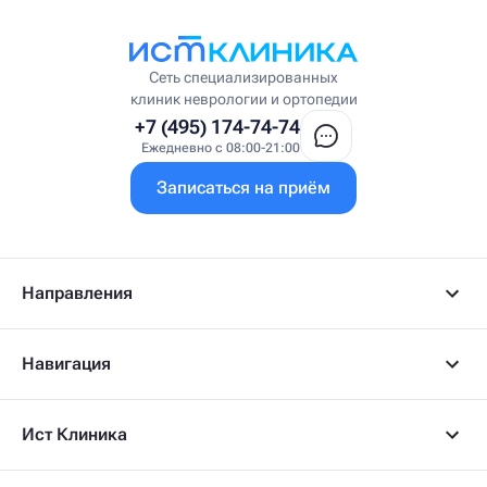
Висцеральный терапевт
Врач интегративной медицины
Врач ЛФК
Врач первичного приёма
Сеть специализированных
Врач УВТ
клиник неврологии и ортопедии
Врач УЗИ
+7 (495) 174-74-74
Врач ФРМ
Ежедневно с 08:00-21:00
Г
Записаться на приём
Гастроэнтеролог
Гастроэнтеролог-гепатолог
Гепатолог
Гериатр
Геронтолог
Направления
Гинеколог
Гинеколог-эндокринолог
Гипнотерапевт
Навигация
Гирудолог
Гирудотерапевт
Д
Ист Клиника
Дерматовенеролог
Дерматолог
Детский артролог