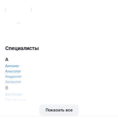
Специалисты
А
Алголог
Альголог
Андролог
Артролог
В
Вегетолог
Вертебролог
Вертеброневролог
Показать все
Вестибулолог
Висцеральный массажист