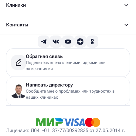
Клиники
Детский вертебролог
Детский вертеброневролог
Детский врач ЛФК
Детский врач УЗИ
Контакты
Детский гастроэнтеролог
Детский гепатолог
Детский гинеколог
Детский гинеколог-эндокринолог
Детский гирудотерапевт
Обратная связь
Детский дерматовенеролог
Поделитесь впечатлениями, идеями или
Детский дерматолог
замечаниями
Детский диетолог
Детский инструктор ЛФК
Детский кинезиолог
Написать директору
Детский консультирующий врач ЛФК
Сообщите мне о проблемах или трудностях в
Детский мануальный терапевт
наших клиниках
Детский массажист
Детский невролог
Детский невролог-остеопат
Детский невропатолог
Детский нейропсихолог
Лицензия: Л041-01137-77/00292835 от 27.05.2014 г.
Детский нутрициолог