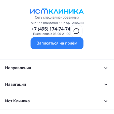
Висцеральный терапевт
Врач интегративной медицины
Врач ЛФК
Врач первичного приёма
Сеть специализированных
Врач УВТ
клиник неврологии и ортопедии
Врач УЗИ
+7 (495) 174-74-74
Врач ФРМ
Ежедневно с 08:00-21:00
Г
Записаться на приём
Гастроэнтеролог
Гастроэнтеролог-гепатолог
Гепатолог
Гериатр
Геронтолог
Направления
Гинеколог
Гинеколог-эндокринолог
Гипнотерапевт
Навигация
Гирудолог
Гирудотерапевт
Д
Ист Клиника
Дерматовенеролог
Дерматолог
Детский артролог