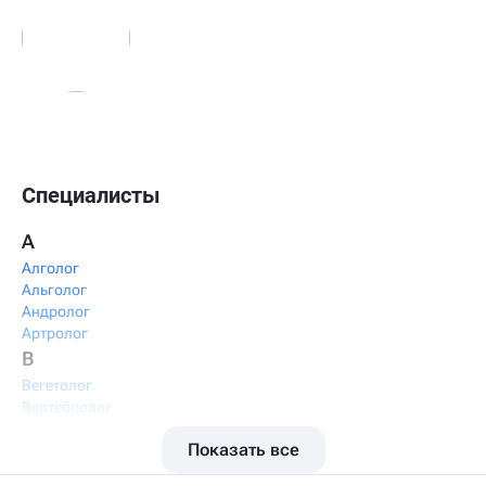
Специалисты
А
Алголог
Альголог
Андролог
Артролог
В
Вегетолог
Вертебролог
Вертеброневролог
Показать все
Вестибулолог
Висцеральный массажист