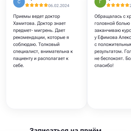
С
Г
06.02.2024
Приемы ведет доктор
Обращалась с х
Хамитова. Доктор знает
головной болью
предмет- мигрень. Дает
заканчиваю курс
рекомендации, которые я
у Ефимова Алек
соблюдаю. Толковый
с положительны
специалист, внимательна к
результатом. Го
пациенту и располагает к
не беспокоят. Б
себе.
спасибо!
Записаться на приём