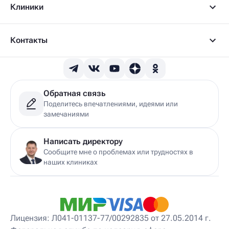
Клиники
Детский вертебролог
Детский вертеброневролог
Детский врач ЛФК
Детский врач УЗИ
Контакты
Детский гастроэнтеролог
Детский гепатолог
Детский гинеколог
Детский гинеколог-эндокринолог
Детский гирудотерапевт
Обратная связь
Детский дерматовенеролог
Поделитесь впечатлениями, идеями или
Детский дерматолог
замечаниями
Детский диетолог
Детский инструктор ЛФК
Детский кинезиолог
Написать директору
Детский консультирующий врач ЛФК
Сообщите мне о проблемах или трудностях в
Детский мануальный терапевт
наших клиниках
Детский массажист
Детский невролог
Детский невролог-остеопат
Детский невропатолог
Детский нейропсихолог
Лицензия: Л041-01137-77/00292835 от 27.05.2014 г.
Детский нутрициолог