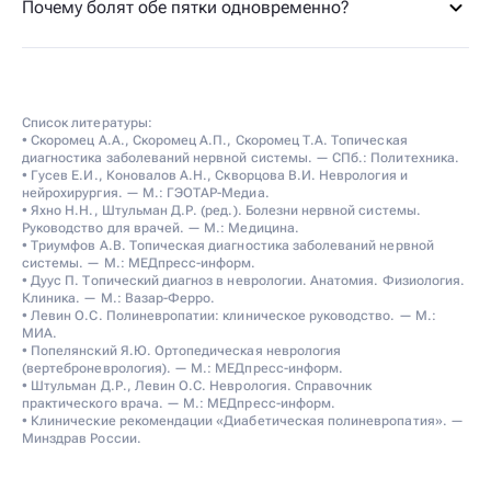
Почему болят обе пятки одновременно?
Список литературы:
• Скоромец А.А., Скоромец А.П., Скоромец Т.А. Топическая
диагностика заболеваний нервной системы. — СПб.: Политехника.
• Гусев Е.И., Коновалов А.Н., Скворцова В.И. Неврология и
нейрохирургия. — М.: ГЭОТАР-Медиа.
• Яхно Н.Н., Штульман Д.Р. (ред.). Болезни нервной системы.
Руководство для врачей. — М.: Медицина.
• Триумфов А.В. Топическая диагностика заболеваний нервной
системы. — М.: МЕДпресс-информ.
• Дуус П. Топический диагноз в неврологии. Анатомия. Физиология.
Клиника. — М.: Вазар-Ферро.
• Левин О.С. Полиневропатии: клиническое руководство. — М.:
МИА.
• Попелянский Я.Ю. Ортопедическая неврология
(вертеброневрология). — М.: МЕДпресс-информ.
• Штульман Д.Р., Левин О.С. Неврология. Справочник
практического врача. — М.: МЕДпресс-информ.
• Клинические рекомендации «Диабетическая полиневропатия». —
Минздрав России.