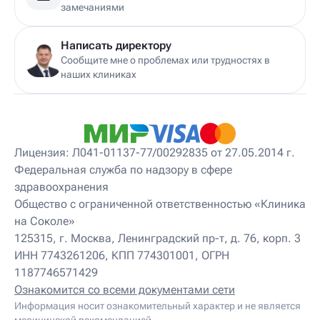
Детский дерматолог
замечаниями
Детский диетолог
Детский инструктор ЛФК
Детский кинезиолог
Написать директору
Детский консультирующий врач ЛФК
Сообщите мне о проблемах или трудностях в
Детский мануальный терапевт
наших клиниках
Детский массажист
Детский невролог
Детский невролог-остеопат
Детский невропатолог
Детский нейропсихолог
Лицензия: Л041-01137-77/00292835 от 27.05.2014 г.
Детский нутрициолог
Федеральная служба по надзору в сфере
Детский ортопед
здравоохранения
Детский остеопат
Детский отоневролог
Общество с ограниченной ответственностью «Клиника
Детский подиатр
на Соколе»
Детский психиатр
125315, г. Москва, Ленинградский пр-т, д. 76, корп. 3
Детский психолог
ИНН 7743261206, КПП 774301001, ОГРН
Детский психотерапевт
1187746571429
Детский реабилитолог
Детский ревматолог
Ознакомится со всеми документами сети
Детский рефлексотерапевт
Информация носит ознакомительный характер и не является
Детский сомнолог
медицинской рекомендацией.