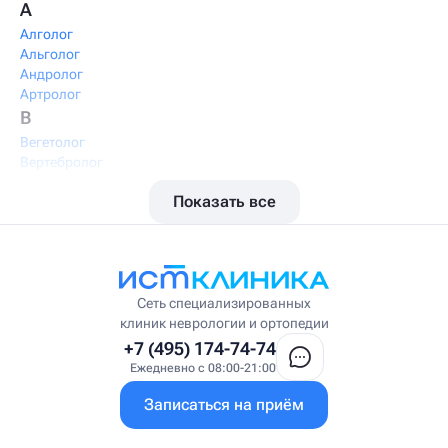
А
Алголог
Альголог
Андролог
Артролог
В
Вегетолог
Вертебролог
Вертеброневролог
Показать все
Вестибулолог
Висцеральный массажист
Висцеральный терапевт
Врач интегративной медицины
Врач ЛФК
Врач первичного приёма
Сеть специализированных
Врач УВТ
клиник неврологии и ортопедии
Врач УЗИ
+7 (495) 174-74-74
Врач ФРМ
Ежедневно с 08:00-21:00
Г
Записаться на приём
Гастроэнтеролог
Гастроэнтеролог-гепатолог