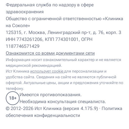
Детский нутрициолог
Федеральная служба по надзору в сфере
Детский ортопед
здравоохранения
Детский остеопат
Детский отоневролог
Общество с ограниченной ответственностью «Клиника
Детский подиатр
на Соколе»
Детский психиатр
125315, г. Москва, Ленинградский пр-т, д. 76, корп. 3
Детский психолог
ИНН 7743261206, КПП 774301001, ОГРН
Детский психотерапевт
1187746571429
Детский реабилитолог
Детский ревматолог
Ознакомится со всеми документами сети
Детский рефлексотерапевт
Информация носит ознакомительный характер и не является
Детский сомнолог
медицинской рекомендацией.
Детский спортивный врач
Ист Клиника
использует cookie
для персонализации и
Детский травматолог
удобства сайта. Сведения на сайте не являются публичной
Детский травматолог-ортопед
офертой. Актуальные цены, акции и предложения уточняйте по
Детский физиотерапевт
телефону.
Детский эндокринолог
Имеются противопоказания.
18+
Диабетолог
Необходима консультация специалиста.
Диетолог
© 2012-2026 Ист Клиника (версия 4.175.9) ·
Политика
И
обеспечения конфиденциальности
Иглорефлексотерапевт
Иглотерапевт