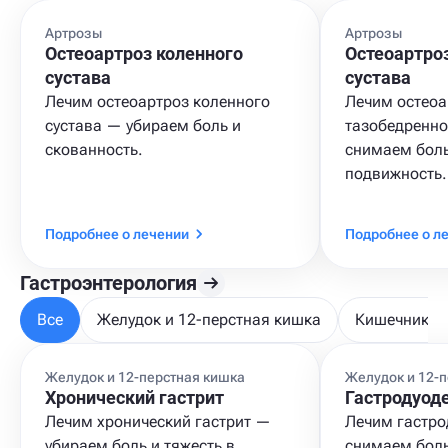
Артрозы
Артрозы
Остеоартроз коленного
Остеоартро
сустава
сустава
Лечим остеоартроз коленного
Лечим остеоа
сустава — убираем боль и
тазобедренно
скованность.
снимаем бол
подвижность.
Подробнее о лечении
Подробнее о л
Гастроэнтерология
Все
Желудок и 12-перстная кишка
Кишечник и
Желудок и 12-перстная кишка
Желудок и 12-
Хронический гастрит
Гастродуод
Лечим хронический гастрит —
Лечим гастро
убираем боль и тяжесть в
снимаем боль