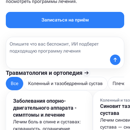
посмотреть программы лечения.
Записаться на приём
Травматология и ортопедия
Все
Коленный и тазобедренный сустав
Плечо, 
Заболевания опорно-
Коленный и та
Синовит та
двигательного аппарата -
сустава
cимптомы и лечение
Лечим синови
Лечим боль в спине и суставах:
сустава — сн
скованность, ограничение