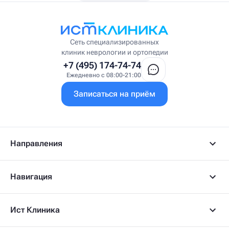
Висцеральный массажист
Висцеральный терапевт
Врач интегративной медицины
Врач ЛФК
Врач первичного приёма
Сеть специализированных
Врач УВТ
клиник неврологии и ортопедии
Врач УЗИ
+7 (495) 174-74-74
Врач ФРМ
Ежедневно с 08:00-21:00
Г
Записаться на приём
Гастроэнтеролог
Гастроэнтеролог-гепатолог
Гепатолог
Гериатр
Геронтолог
Направления
Гинеколог
Гинеколог-эндокринолог
Гипнотерапевт
Навигация
Гирудолог
Гирудотерапевт
Д
Ист Клиника
Дерматовенеролог
Дерматолог