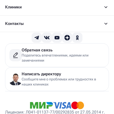
Детский артролог
Клиники
Детский вертебролог
Детский вертеброневролог
Детский врач ЛФК
Детский врач УЗИ
Контакты
Детский гастроэнтеролог
Детский гепатолог
Детский гинеколог
Детский гинеколог-эндокринолог
Детский гирудотерапевт
Обратная связь
Детский дерматовенеролог
Поделитесь впечатлениями, идеями или
Детский дерматолог
замечаниями
Детский диетолог
Детский инструктор ЛФК
Детский кинезиолог
Написать директору
Детский консультирующий врач ЛФК
Сообщите мне о проблемах или трудностях в
Детский мануальный терапевт
наших клиниках
Детский массажист
Детский невролог
Детский невролог-остеопат
Детский невропатолог
Детский нейропсихолог
Лицензия: Л041-01137-77/00292835 от 27.05.2014 г.