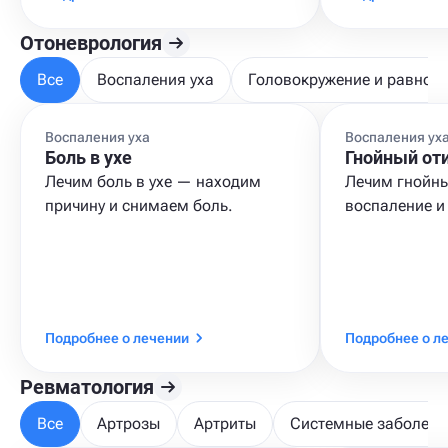
Отоневрология
Все
Воспаления уха
Головокружение и равнов
Воспаления уха
Воспаления ух
Боль в ухе
Гнойный от
Лечим боль в ухе — находим
Лечим гнойны
причину и снимаем боль.
воспаление и
Подробнее о лечении
Подробнее о л
Ревматология
Все
Артрозы
Артриты
Системные заболева