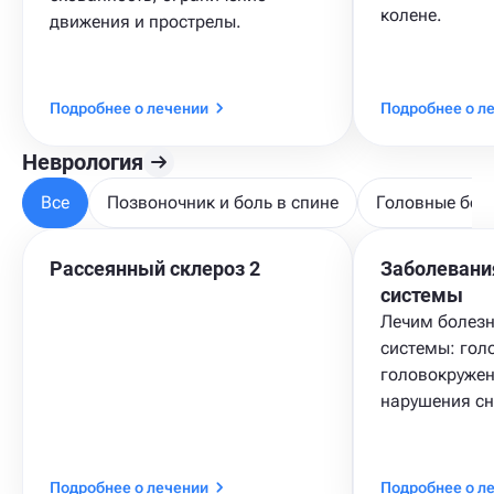
колене.
движения и прострелы.
Подробнее о лечении
Подробнее о л
Неврология
Все
Позвоночник и боль в спине
Головные бол
Рассеянный склероз 2
Заболевани
системы
Лечим болезн
системы: гол
головокружен
нарушения сн
Подробнее о лечении
Подробнее о л