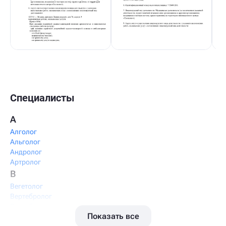
Специалисты
А
Алголог
Альголог
Андролог
Артролог
В
Вегетолог
Вертебролог
Вертеброневролог
Показать все
Вестибулолог