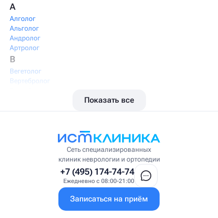
А
Алголог
Альголог
Андролог
Артролог
В
Вегетолог
Вертебролог
Вертеброневролог
Показать все
Вестибулолог
Висцеральный массажист
Висцеральный терапевт
Врач интегративной медицины
Врач ЛФК
Врач первичного приёма
Сеть специализированных
Врач УВТ
клиник неврологии и ортопедии
Врач УЗИ
+7 (495) 174-74-74
Врач ФРМ
Ежедневно с 08:00-21:00
Г
Записаться на приём
Гастроэнтеролог
Гастроэнтеролог-гепатолог