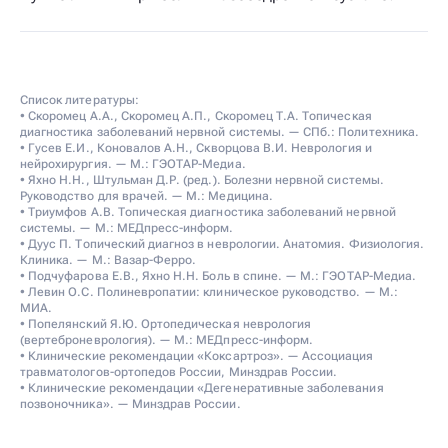
Список литературы:
• Скоромец А.А., Скоромец А.П., Скоромец Т.А. Топическая
диагностика заболеваний нервной системы. — СПб.: Политехника.
• Гусев Е.И., Коновалов А.Н., Скворцова В.И. Неврология и
нейрохирургия. — М.: ГЭОТАР-Медиа.
• Яхно Н.Н., Штульман Д.Р. (ред.). Болезни нервной системы.
Руководство для врачей. — М.: Медицина.
• Триумфов А.В. Топическая диагностика заболеваний нервной
системы. — М.: МЕДпресс-информ.
• Дуус П. Топический диагноз в неврологии. Анатомия. Физиология.
Клиника. — М.: Вазар-Ферро.
• Подчуфарова Е.В., Яхно Н.Н. Боль в спине. — М.: ГЭОТАР-Медиа.
• Левин О.С. Полиневропатии: клиническое руководство. — М.:
МИА.
• Попелянский Я.Ю. Ортопедическая неврология
(вертеброневрология). — М.: МЕДпресс-информ.
• Клинические рекомендации «Коксартроз». — Ассоциация
травматологов-ортопедов России, Минздрав России.
• Клинические рекомендации «Дегенеративные заболевания
позвоночника». — Минздрав России.