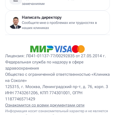
Детский дерматолог
замечаниями
Детский диетолог
Детский инструктор ЛФК
Детский кинезиолог
Написать директору
Детский консультирующий врач ЛФК
Сообщите мне о проблемах или трудностях в
Детский мануальный терапевт
наших клиниках
Детский массажист
Детский невролог
Детский невролог-остеопат
Детский невропатолог
Детский нейропсихолог
Лицензия: Л041-01137-77/00292835 от 27.05.2014 г.
Детский нутрициолог
Федеральная служба по надзору в сфере
Детский ортопед
здравоохранения
Детский остеопат
Детский отоневролог
Общество с ограниченной ответственностью «Клиника
Детский подиатр
на Соколе»
Детский психиатр
125315, г. Москва, Ленинградский пр-т, д. 76, корп. 3
Детский психолог
ИНН 7743261206, КПП 774301001, ОГРН
Детский психотерапевт
1187746571429
Детский реабилитолог
Детский ревматолог
Ознакомится со всеми документами сети
Детский рефлексотерапевт
Информация носит ознакомительный характер и не является
Детский сомнолог