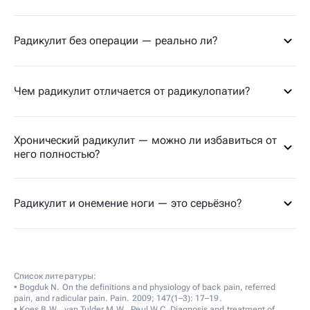
Радикулит без операции — реально ли?
Чем радикулит отличается от радикулопатии?
Хронический радикулит — можно ли избавиться от
него полностью?
Радикулит и онемение ноги — это серьёзно?
Список литературы:
• Bogduk N. On the definitions and physiology of back pain, referred
pain, and radicular pain. Pain. 2009; 147(1–3): 17–19.
• Koes B.W., van Tulder M.W., Peul W.C. Diagnosis and treatment of