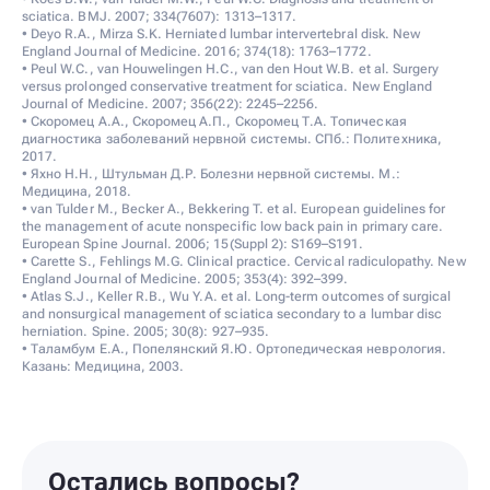
sciatica. BMJ. 2007; 334(7607): 1313–1317.
• Deyo R.A., Mirza S.K. Herniated lumbar intervertebral disk. New
England Journal of Medicine. 2016; 374(18): 1763–1772.
• Peul W.C., van Houwelingen H.C., van den Hout W.B. et al. Surgery
versus prolonged conservative treatment for sciatica. New England
Journal of Medicine. 2007; 356(22): 2245–2256.
• Скоромец А.А., Скоромец А.П., Скоромец Т.А. Топическая
диагностика заболеваний нервной системы. СПб.: Политехника,
2017.
• Яхно Н.Н., Штульман Д.Р. Болезни нервной системы. М.:
Медицина, 2018.
• van Tulder M., Becker A., Bekkering T. et al. European guidelines for
the management of acute nonspecific low back pain in primary care.
European Spine Journal. 2006; 15(Suppl 2): S169–S191.
• Carette S., Fehlings M.G. Clinical practice. Cervical radiculopathy. New
England Journal of Medicine. 2005; 353(4): 392–399.
• Atlas S.J., Keller R.B., Wu Y.A. et al. Long-term outcomes of surgical
and nonsurgical management of sciatica secondary to a lumbar disc
herniation. Spine. 2005; 30(8): 927–935.
• Таламбум Е.А., Попелянский Я.Ю. Ортопедическая неврология.
Казань: Медицина, 2003.
Остались вопросы?