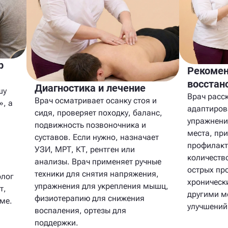
р
Рекомен
восстан
Диагностика и лечение
шу
Врач расск
Врач осматривает осанку стоя и
», а
адаптирова
сидя, проверяет походку, баланс,
упражнени
подвижность позвоночника и
места, пр
суставов. Если нужно, назначает
профилакт
УЗИ, МРТ, КТ, рентген или
количество
анализы. Врач применяет ручные
острых пр
техники для снятия напряжения,
олог
хронически
упражнения для укрепления мышц,
т,
другими м
физиотерапию для снижения
ме.
улучшений
воспаления, ортезы для
поддержки.