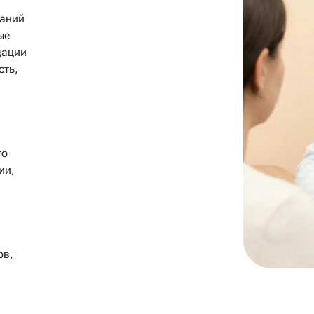
ваний
ые
дации
сть,
то
ии,
ов,