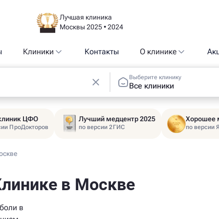
Лучшая клиника
Москвы 2025 • 2024
ы
Клиники
Контакты
О клинике
Ак
Выберите клинику
Все клиники
 клиник ЦФО
Лучший медцентр 2025
Хорошее 
сии ПроДокторов
по версии 2ГИС
по версии 
оскве
Клинике в Москве
боли в