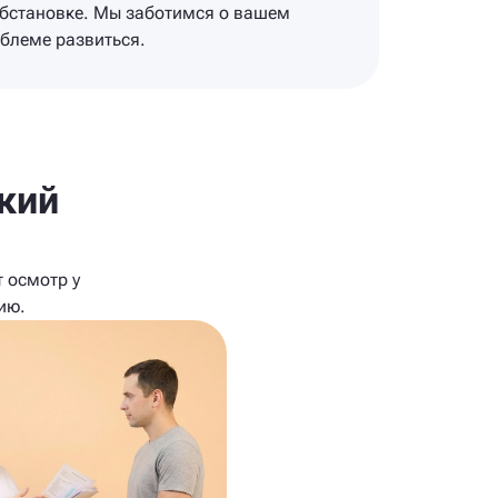
обстановке. Мы заботимся о вашем
облеме развиться.
кий
 осмотр у
ию.