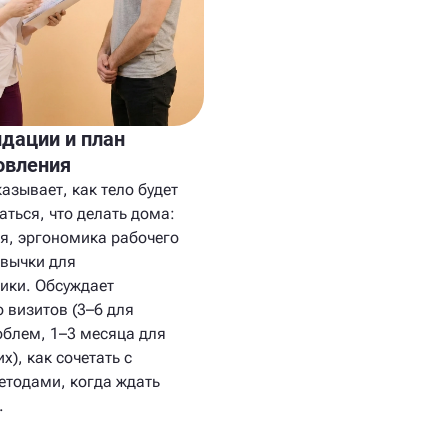
дации и план
овления
азывает, как тело будет
ться, что делать дома:
я, эргономика рабочего
ивычки для
ики. Обсуждает
 визитов (3–6 для
облем, 1–3 месяца для
х), как сочетать с
етодами, когда ждать
.