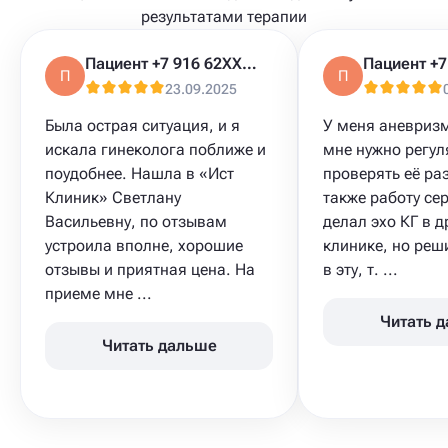
результатами терапии
Пациент +7 916 62XXXXX
П
П
23.09.2025
Была острая ситуация, и я
У меня аневризм
искала гинеколога поближе и
мне нужно регул
поудобнее. Нашла в «Ист
проверять её ра
Клиник» Светлану
также работу се
Васильевну, по отзывам
делал эхо КГ в д
устроила вполне, хорошие
клинике, но реш
отзывы и приятная цена. На
в эту, т. ...
приеме мне ...
Читать 
Читать дальше