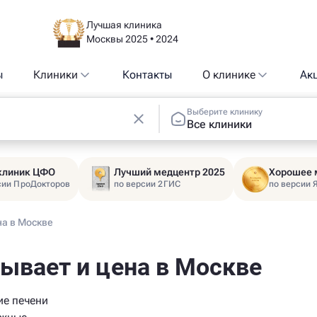
Лучшая клиника
Москвы 2025 • 2024
ы
Клиники
Контакты
О клинике
Ак
Выберите клинику
Все клиники
 клиник ЦФО
Лучший медцентр 2025
Хорошее 
сии ПроДокторов
по версии 2ГИС
по версии 
на в Москве
зывает и цена в Москве
ие печени