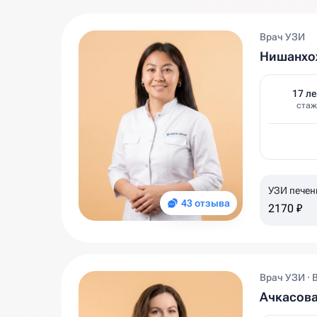
Врач УЗИ
Нишанхо
17 ле
стаж
УЗИ печен
43 отзыва
2170 ₽
Врач УЗИ · 
Ачкасов