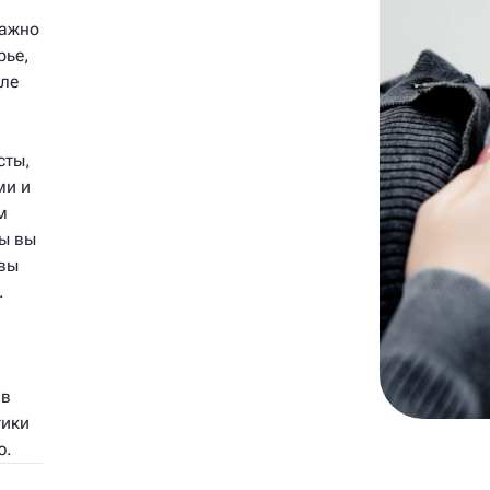
важно
рье,
сле
сты,
ми и
м
бы вы
 вы
.
 в
тики
ю.