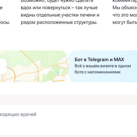
Возможно, будет нужно сделать
комментар
е
вдох или повернуться – так лучше
Мы объясн
видны отдельные участки печени и
что это мо
росы.
рядом расположенные структуры.
могут быт
Бот в Telegram и MAX
Всё о вашем визите в одном
боте с напоминаниями