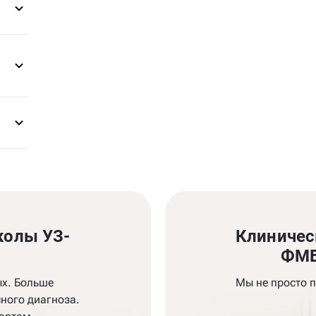
колы УЗ-
Клиничес
и
ФМБ
ых. Больше
Мы не просто 
ного диагноза.