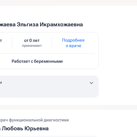
жаева Эльгиза Икрамхожаевна
Подробнее
т
от 0 лет
о враче
принимает
Работает с беременными
и
Врач функциональной диагностики
а Любовь Юрьевна