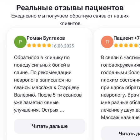
Реальные отзывы пациентов
Ежедневно мы получаем обратную связь от наших
клиентов
Роман Булгаков
Р
П
16.08.2025
Обратился в клинику по
В связи с часты
поводу сильных болей в
головокружениям
спине. По рекомендации
головными боля
невролога записался на
плохим состоян
сеансы массажа к Старцеву
пришлось обрати
Валерию. После 5 ти сеансов
неврологу. Врач
уже заметил явные
мне разные обс
улучшения. Острых ...
лечение у двух д
Массаж​ назначен
Читать дальше
Читать 