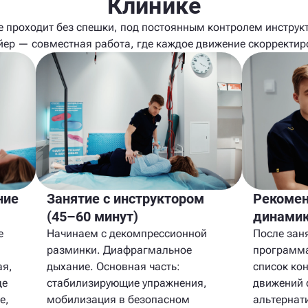
Клинике
е проходит без спешки, под постоянным контролем инструкт
йер — совместная работа, где каждое движение скорректир
ние
Занятие с инструктором
Рекомен
(45–60 минут)
динами
е
Начинаем с декомпрессионной
После зан
разминки. Диафрагмальное
программа
ая,
дыхание. Основная часть:
список ко
де
стабилизирующие упражнения,
движений 
е,
мобилизация в безопасном
альтернат