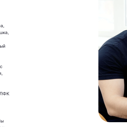
а,
шка,
ный
с
я,
р ЛФК
Мы