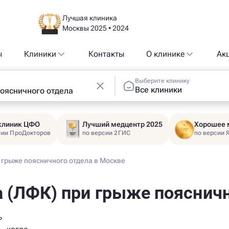
Лучшая клиника
Москвы 2025 • 2024
ы
Клиники
Контакты
О клинике
Ак
Выберите клинику
Все клиники
 клиник ЦФО
Лучший медцентр 2025
Хорошее 
сии ПроДокторов
по версии 2ГИС
по версии 
 грыже поясничного отдела в Москве
 (ЛФК) при грыже поясничн
ь