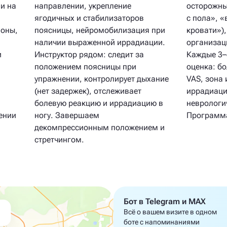
ли на
направлении, укрепление
осторожны
—
ягодичных и стабилизаторов
с пола», «
лоны,
поясницы, нейромобилизация при
кровати»)
наличии выраженной иррадиации.
организац
и
Инструктор рядом: следит за
Каждые 3–
положением поясницы при
оценка: б
упражнении, контролирует дыхание
VAS, зона 
(нет задержек), отслеживает
иррадиации
болевую реакцию и иррадиацию в
неврологи
ении
ногу. Завершаем
Программа
декомпрессионным положением и
стретчингом.
Бот в Telegram и MAX
Всё о вашем визите в одном
боте с напоминаниями