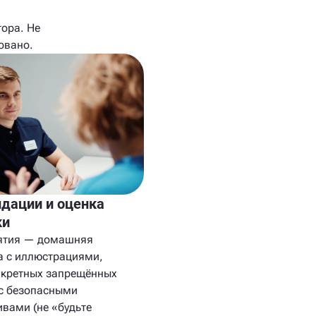
ора. Не
овано.
дации и оценка
ки
ятия — домашняя
 с иллюстрациями,
нкретных запрещённых
с безопасными
ивами (не «будьте