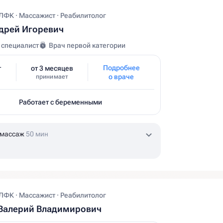
ЛФК · Массажист · Реабилитолог
дрей Игоревич
 специалист
Врач первой категории
Подробнее
т
от 3 месяцев
о враче
принимает
Работает с беременными
 массаж
50 мин
ЛФК · Массажист · Реабилитолог
 Валерий Владимирович