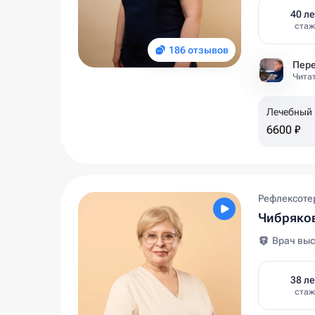
40 ле
стаж
186 отзывов
Читат
Лечебный
6600 ₽
Рефлексотер
Чибряко
Врач выс
38 ле
стаж