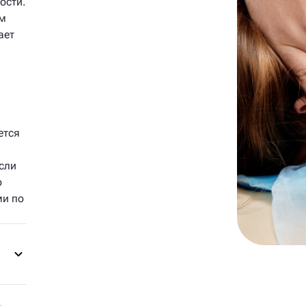
ости.
ом
ает
ется
сли
о
ми по