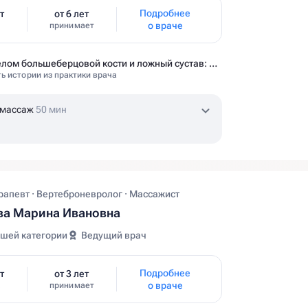
Подробнее
т
от 6 лет
о враче
принимает
Перелом большеберцовой кости и ложный сустав: моя история восстановления длиной в полтора года
ь истории из практики врача
 массаж
50 мин
апевт · Вертеброневролог · Массажист
ва Марина Ивановна
шей категории
Ведущий врач
Подробнее
т
от 3 лет
о враче
принимает