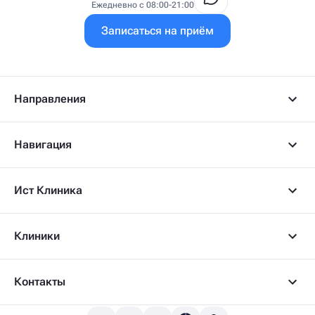
Врач ФРМ
Ежедневно с 08:00-21:00
Г
Записаться на приём
Гастроэнтеролог
Гастроэнтеролог-гепатолог
Гепатолог
Гериатр
Геронтолог
Направления
Гинеколог
Гинеколог-эндокринолог
Гипнотерапевт
Навигация
Гирудолог
Гирудотерапевт
Д
Ист Клиника
Дерматовенеролог
Дерматолог
Детский артролог
Клиники
Детский вертебролог
Детский вертеброневролог
Детский врач ЛФК
Детский врач УЗИ
Контакты
Детский гастроэнтеролог
Детский гепатолог