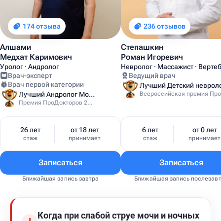
174 отзыва
236 отзывов
Алшами
Степашкин
Медхат Каримович
Роман Игоревич
Уролог · Андролог
Невролог · Массажист · Верте
Врач-эксперт
Ведущий врач
Врач первой категории
Лучший Андролог Москвы
Премия ПроДокторов 2024
26 лет
от 18 лет
6 лет
от 0 лет
стаж
принимает
стаж
принимает
Записаться
Записаться
Ближайшая запись завтра
Ближайшая запись послезав
Когда при слабой струе мочи и ночных