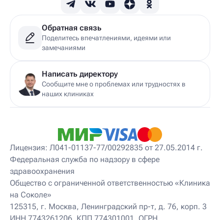
Детский гинеколог
Детский гинеколог-эндокринолог
Детский гирудотерапевт
Обратная связь
Детский дерматовенеролог
Поделитесь впечатлениями, идеями или
Детский дерматолог
замечаниями
Детский диетолог
Детский инструктор ЛФК
Детский кинезиолог
Написать директору
Детский консультирующий врач ЛФК
Сообщите мне о проблемах или трудностях в
Детский мануальный терапевт
наших клиниках
Детский массажист
Детский невролог
Детский невролог-остеопат
Детский невропатолог
Детский нейропсихолог
Лицензия: Л041-01137-77/00292835 от 27.05.2014 г.
Детский нутрициолог
Федеральная служба по надзору в сфере
Детский ортопед
здравоохранения
Детский остеопат
Детский отоневролог
Общество с ограниченной ответственностью «Клиника
Детский подиатр
на Соколе»
Детский психиатр
125315, г. Москва, Ленинградский пр-т, д. 76, корп. 3
Детский психолог
ИНН 7743261206, КПП 774301001, ОГРН