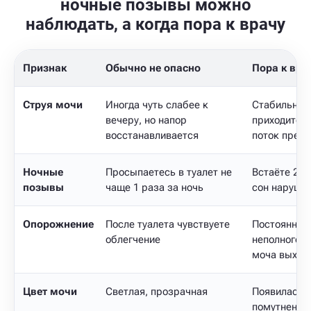
ночные позывы можно
наблюдать, а когда пора к врачу
Признак
Обычно не опасно
Пора к вра
Струя мочи
Иногда чуть слабее к
Стабильно в
вечеру, но напор
приходится 
восстанавливается
поток прер
Ночные
Просыпаетесь в туалет не
Встаёте 2–3
позывы
чаще 1 раза за ночь
сон наруше
Опорожнение
После туалета чувствуете
Постоянное
облегчение
неполного о
моча выход
Цвет мочи
Светлая, прозрачная
Появилась к
помутнение 