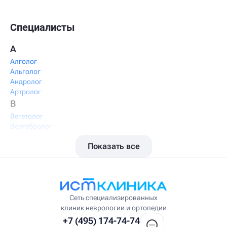
Специалисты
А
Алголог
Альголог
Андролог
Артролог
В
Вегетолог
Вертебролог
Вертеброневролог
Показать все
Вестибулолог
Висцеральный массажист
Висцеральный терапевт
Врач интегративной медицины
Врач ЛФК
Врач первичного приёма
Сеть специализированных
Врач УВТ
клиник неврологии и ортопедии
Врач УЗИ
+7 (495) 174-74-74