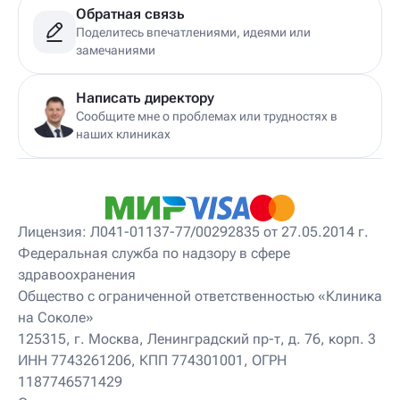
Детский гирудотерапевт
Обратная связь
Детский дерматовенеролог
Поделитесь впечатлениями, идеями или
Детский дерматолог
замечаниями
Детский диетолог
Детский инструктор ЛФК
Детский кинезиолог
Написать директору
Детский консультирующий врач ЛФК
Сообщите мне о проблемах или трудностях в
Детский мануальный терапевт
наших клиниках
Детский массажист
Детский невролог
Детский невролог-остеопат
Детский невропатолог
Детский нейропсихолог
Лицензия: Л041-01137-77/00292835 от 27.05.2014 г.
Детский нутрициолог
Федеральная служба по надзору в сфере
Детский ортопед
здравоохранения
Детский остеопат
Детский отоневролог
Общество с ограниченной ответственностью «Клиника
Детский подиатр
на Соколе»
Детский психиатр
125315, г. Москва, Ленинградский пр-т, д. 76, корп. 3
Детский психолог
ИНН 7743261206, КПП 774301001, ОГРН
Детский психотерапевт
1187746571429
Детский реабилитолог
Детский ревматолог