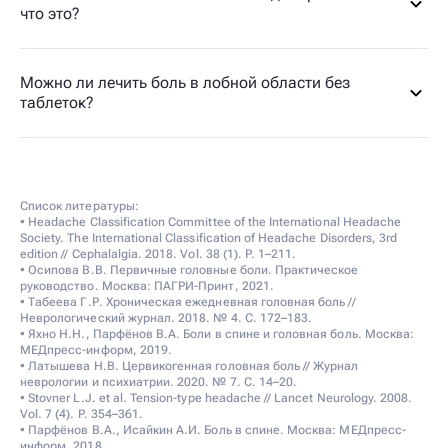
что это?
Можно ли лечить боль в лобной области без
таблеток?
Список литературы:
• Headache Classification Committee of the International Headache
Society. The International Classification of Headache Disorders, 3rd
edition // Cephalalgia. 2018. Vol. 38 (1). P. 1–211.
• Осипова В.В. Первичные головные боли. Практическое
руководство. Москва: ПАГРИ-Принт, 2021.
• Табеева Г.Р. Хроническая ежедневная головная боль //
Неврологический журнал. 2018. № 4. С. 172–183.
• Яхно Н.Н., Парфёнов В.А. Боли в спине и головная боль. Москва:
МЕДпресс-информ, 2019.
• Латышева Н.В. Цервикогенная головная боль // Журнал
неврологии и психиатрии. 2020. № 7. С. 14–20.
• Stovner L.J. et al. Tension-type headache // Lancet Neurology. 2008.
Vol. 7 (4). P. 354–361.
• Парфёнов В.А., Исайкин А.И. Боль в спине. Москва: МЕДпресс-
информ, 2018.