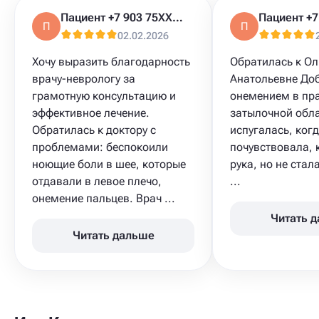
Пациент +7 903 75XXXXX
П
П
02.02.2026
Хочу выразить благодарность
Обратилась к Ол
врачу-неврологу за
Анатольевне До
грамотную консультацию и
онемением в пра
эффективное лечение.
затылочной обла
Обратилась к доктору с
испугалась, ког
проблемами: беспокоили
почувствовала, 
ноющие боли в шее, которые
рука, но не ста
отдавали в левое плечо,
...
онемение пальцев. Врач ...
Читать 
Читать дальше