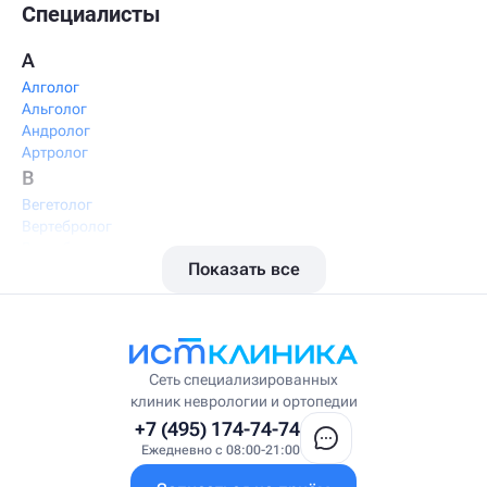
Специалисты
А
Алголог
Альголог
Андролог
Артролог
В
Вегетолог
Вертебролог
Вертеброневролог
Показать все
Вестибулолог
Висцеральный массажист
Висцеральный терапевт
Врач интегративной медицины
Врач ЛФК
Врач первичного приёма
Сеть специализированных
Врач УВТ
клиник неврологии и ортопедии
Врач УЗИ
+7 (495) 174-74-74
Врач ФРМ
Ежедневно с 08:00-21:00
Г