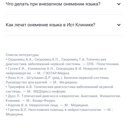
Что делать при внезапном онемении языка?
Как лечат онемение языка в Ист Клинике?
Список литературы:
• Скоромец А.А., Скоромец А.П., Скоромец Т.А. Топическая
диагностика заболеваний нервной системы. — СПб.: Политехника.
• Гусев Е.И., Коновалов А.Н., Скворцова В.И. Неврология и
нейрохирургия. — М.: ГЭОТАР-Медиа.
• Яхно Н.Н., Штульман Д.Р. (ред.). Болезни нервной системы.
Руководство для врачей. — М.: Медицина.
• Триумфов А.В. Топическая диагностика заболеваний нервной
системы. — М.: МЕДпресс-информ.
• Дуус П. Топический диагноз в неврологии. Анатомия. Физиология.
Клиника. — М.: Вазар-Ферро.
• Карлов В.А. Неврология лица. — М.: Медицина.
• Гречко В.Е. Неотложная помощь в нейростоматологии. — М.:
Медицина.