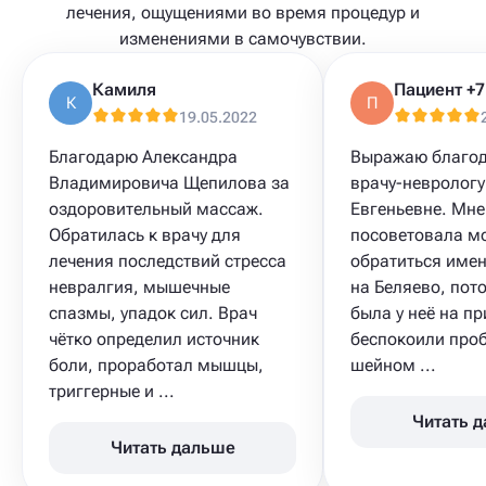
лечения, ощущениями во время процедур и
изменениями в самочувствии.
Камиля
К
П
19.05.2022
Благодарю Александра
Выражаю благод
Владимировича Щепилова за
врачу-неврологу
оздоровительный массаж.
Евгеньевне. Мне
Обратилась к врачу для
посоветовала мо
лечения последствий стресса
обратиться имен
невралгия, мышечные
на Беляево, пот
спазмы, упадок сил. Врач
была у неё на п
чётко определил источник
беспокоили про
боли, проработал мышцы,
шейном ...
триггерные и ...
Читать 
Читать дальше