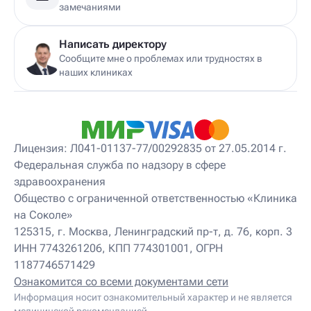
Детский дерматолог
замечаниями
Детский диетолог
Детский инструктор ЛФК
Детский кинезиолог
Написать директору
Детский консультирующий врач ЛФК
Сообщите мне о проблемах или трудностях в
Детский мануальный терапевт
наших клиниках
Детский массажист
Детский невролог
Детский невролог-остеопат
Детский невропатолог
Детский нейропсихолог
Лицензия: Л041-01137-77/00292835 от 27.05.2014 г.
Детский нутрициолог
Федеральная служба по надзору в сфере
Детский ортопед
здравоохранения
Детский остеопат
Детский отоневролог
Общество с ограниченной ответственностью «Клиника
Детский подиатр
на Соколе»
Детский психиатр
125315, г. Москва, Ленинградский пр-т, д. 76, корп. 3
Детский психолог
ИНН 7743261206, КПП 774301001, ОГРН
Детский психотерапевт
1187746571429
Детский реабилитолог
Детский ревматолог
Ознакомится со всеми документами сети
Детский рефлексотерапевт
Информация носит ознакомительный характер и не является
Детский сомнолог
медицинской рекомендацией.