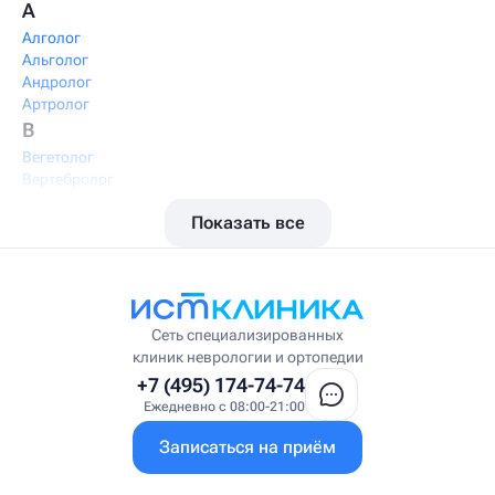
А
Алголог
Альголог
Андролог
Артролог
В
Вегетолог
Вертебролог
Вертеброневролог
Показать все
Вестибулолог
Висцеральный массажист
Висцеральный терапевт
Врач интегративной медицины
Врач ЛФК
Врач первичного приёма
Сеть специализированных
Врач УВТ
клиник неврологии и ортопедии
Врач УЗИ
+7 (495) 174-74-74
Врач ФРМ
Ежедневно с 08:00-21:00
Г
Записаться на приём
Гастроэнтеролог
Гастроэнтеролог-гепатолог