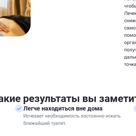
чтоб
Лече
сниж
само
помо
орга
полу
даль
точк
акие результаты вы замети
Легче находиться вне дома
Исчезает необходимость постоянно искать
ближайший туалет.