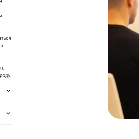
я
и
аться
 а
ть,
роду.