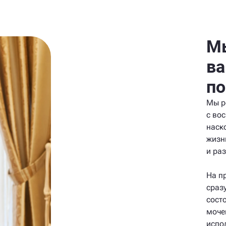
Мы
ва
по
Мы р
с во
наск
жизн
и ра
На п
сраз
сост
моче
испо