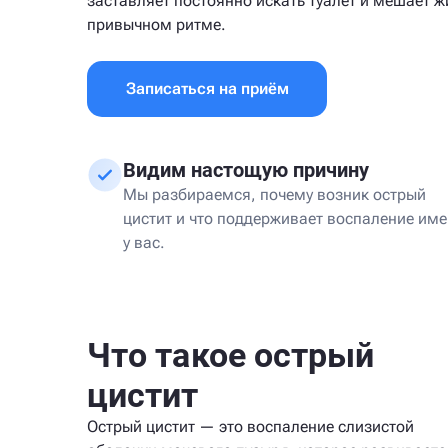
заставляет постоянно искать туалет и мешает ж
привычном ритме.
Записаться на приём
Видим настощую причину
Мы разбираемся, почему возник острый
цистит и что поддерживает воспаление им
у вас.
Что такое острый
цистит
Острый цистит — это воспаление слизистой