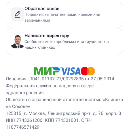
Детский гинеколог-эндокринолог
Детский гирудотерапевт
Обратная связь
Детский дерматовенеролог
Поделитесь впечатлениями, идеями или
Детский дерматолог
замечаниями
Детский диетолог
Детский инструктор ЛФК
Детский кинезиолог
Написать директору
Детский консультирующий врач ЛФК
Сообщите мне о проблемах или трудностях в
Детский мануальный терапевт
наших клиниках
Детский массажист
Детский невролог
Детский невролог-остеопат
Детский невропатолог
Детский нейропсихолог
Лицензия: Л041-01137-77/00292835 от 27.05.2014 г.
Детский нутрициолог
Федеральная служба по надзору в сфере
Детский ортопед
здравоохранения
Детский остеопат
Детский отоневролог
Общество с ограниченной ответственностью «Клиника
Детский подиатр
на Соколе»
Детский психиатр
125315, г. Москва, Ленинградский пр-т, д. 76, корп. 3
Детский психолог
ИНН 7743261206, КПП 774301001, ОГРН
Детский психотерапевт
1187746571429
Детский реабилитолог