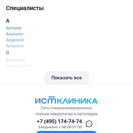
Специалисты
А
Алголог
Альголог
Андролог
Артролог
В
Вегетолог
Вертебролог
Вертеброневролог
Показать все
Вестибулолог
Висцеральный массажист
Висцеральный терапевт
Врач интегративной медицины
Врач ЛФК
Врач первичного приёма
Сеть специализированных
Врач УВТ
клиник неврологии и ортопедии
Врач УЗИ
+7 (495) 174-74-74
Врач ФРМ
Ежедневно с 08:00-21:00
Г