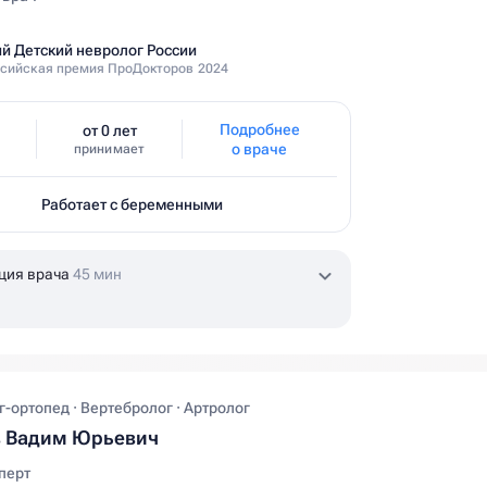
й Детский невролог России
сийская премия ПроДокторов 2024
Подробнее
от 0 лет
о враче
принимает
Работает с беременными
ция врача
45 мин
-ортопед · Вертебролог · Артролог
в Вадим Юрьевич
перт