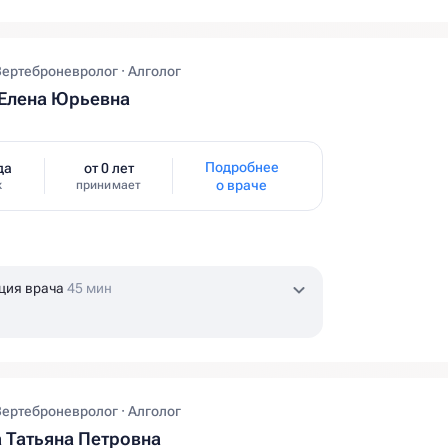
Вертеброневролог · Алголог
Елена Юрьевна
Подробнее
да
от 0 лет
о враче
ж
принимает
ция врача
45 мин
Вертеброневролог · Алголог
 Татьяна Петровна