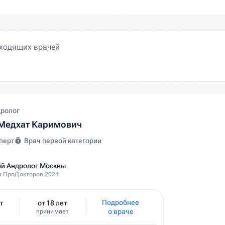
дролог
Медхат Каримович
перт
Врач первой категории
й Андролог Москвы
 ПроДокторов 2024
Подробнее
т
от 18 лет
о враче
принимает