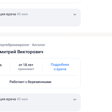
ция врача
45 мин
Вертеброневролог · Алголог
Дмитрий Викторович
Подробнее
д
от 18 лет
о враче
принимает
Работает с беременными
ция врача
45 мин