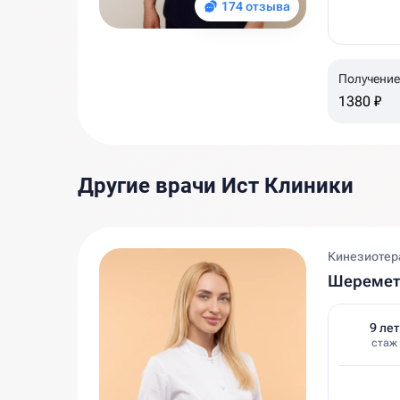
174 отзыва
Получение
1380 ₽
Другие врачи Ист Клиники
Кинезиотера
Шеремет
9 лет
стаж