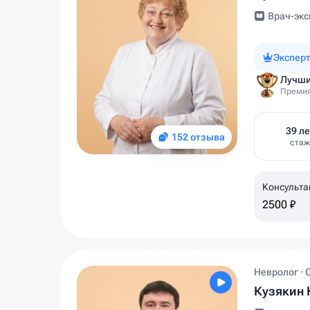
Врач-экс
Эксперт
Лучши
Премия
39 ле
152 отзыва
стаж
Консульта
2500 ₽
Невролог · 
Кузякин 