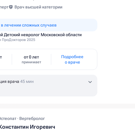
перт
Врач высшей категории
 в лечении сложных случаев
й Детский невролог Московской области
 ПроДокторов 2025
Подробнее
т
от 0 лет
о враче
принимает
ция врача
45 мин
Остеопат · Вертебролог
Константин Игоревич