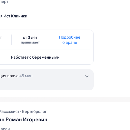
перт
я Ист Клиники
Подробнее
т
от 3 лет
о враче
принимает
Работает с беременными
ция врача
45 мин
Массажист · Вертебролог
ин Роман Игоревич
 врач