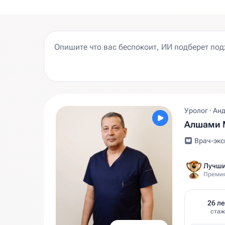
Уролог · Ан
Алшами 
Врач-экс
Лучши
Премия
26 ле
стаж