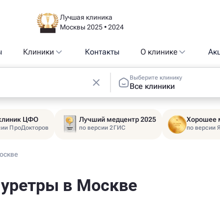
Лучшая клиника
Москвы 2025 • 2024
ы
Клиники
Контакты
О клинике
Ак
Выберите клинику
Все клиники
 клиник ЦФО
Лучший медцентр 2025
Хорошее 
сии ПроДокторов
по версии 2ГИС
по версии 
Москве
 уретры в Москве