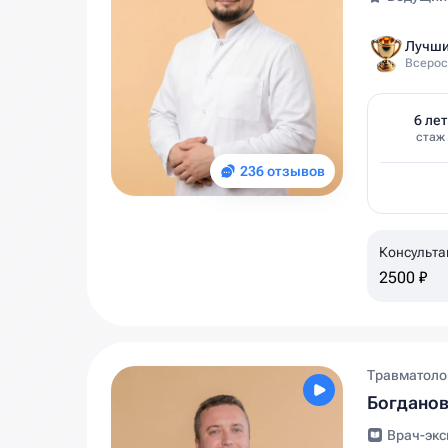
Лучши
Всерос
6 лет
стаж
236 отзывов
Консульта
2500 ₽
Травматолог
Богдано
Врач-экс