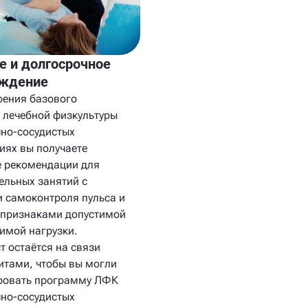
е и долгосрочное
ождение
оения базового
 лечебной физкультуры
чно-сосудистых
иях вы получаете
 рекомендации для
ельных занятий с
 самоконтроля пульса и
 признаками допустимой
тимой нагрузки.
т остаётся на связи
итами, чтобы вы могли
ровать программу ЛФК
чно-сосудистых