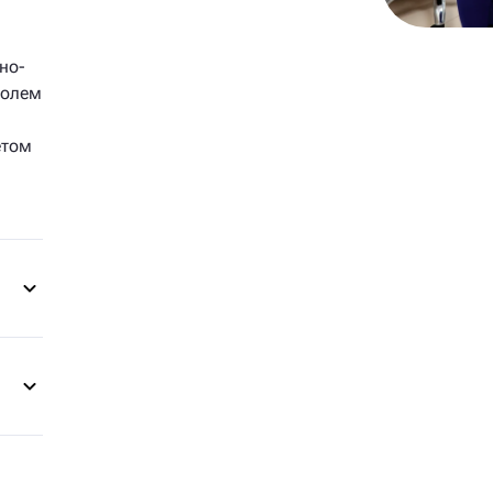
но-
ролем
ётом