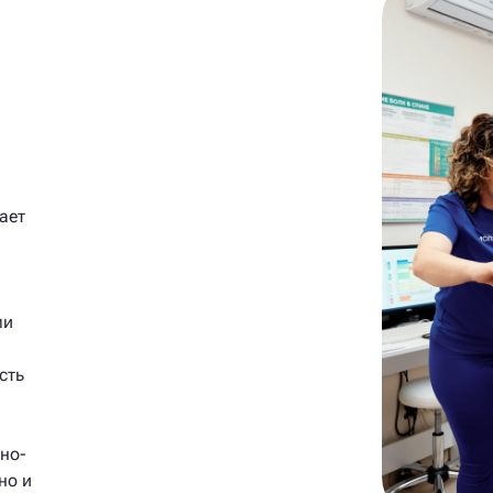
ает
ми
сть
но-
но и