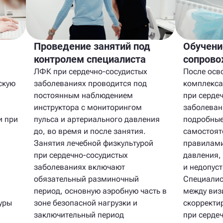
Проведение занятий под
Обучени
ы
контролем специалиста
сопров
ЛФК при сердечно-сосудистых
После осв
скую
заболеваниях проводится под
комплекса
постоянным наблюдением
при серде
инструктора с мониторингом
заболеван
и при
пульса и артериального давления
подробные
до, во время и после занятия.
самостоят
Занятия лечебной физкультурой
правилами
при сердечно-сосудистых
давления,
заболеваниях включают
и недопус
обязательный разминочный
Специалис
период, основную аэробную часть в
между виз
уры
зоне безопасной нагрузки и
скорректи
заключительный период
при серде