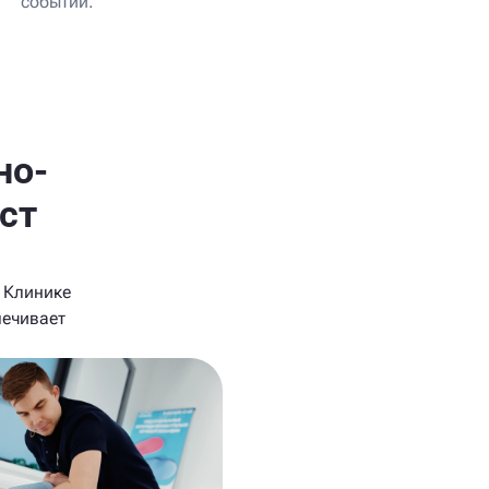
событий.
но-
ст
 Клинике
печивает