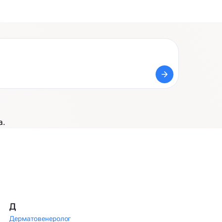
а.
Д
Дерматовенеролог