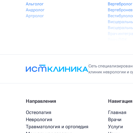
Альголог
Вертебролог
Андролог
Вертебронев
Артролог
Вестибулоло
Висцеральны
Висцеральны
Врач интегр
Врач ЛФК
Врач первич
Врач УВТ
Врач УЗИ
Врач ФРМ
Сеть специализирова
клиник неврологии и 
Направления
Навигация
Остеопатия
Главная
Неврология
Врачи
Травматология и ортопедия
Услуги