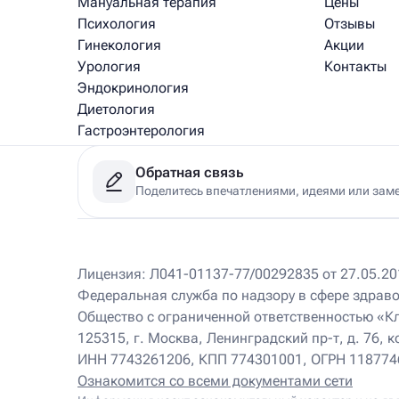
Мануальная терапия
Цены
Психология
Отзывы
Гинекология
Акции
Урология
Контакты
Эндокринология
Диетология
Гастроэнтерология
Медицинский массаж
Обратная связь
Рефлексотерапия
Поделитесь впечатлениями, идеями или зам
Физиотерапия
Клиники
Лицензия: Л041-01137-77/00292835 от 27.05.201
Федеральная служба по надзору в сфере здрав
Ист Клиника на Соколе
220 м
Общество с ограниченной ответственностью «К
Москва, Ленинградский пр-т, д.76, корп. 3
Пн – Вс 9.00 – 21.00
125315, г. Москва, Ленинградский пр-т, д. 76, к
+7 (495) 174-74-74
ИНН 7743261206, КПП 774301001, ОГРН 11877
И
К
Ознакомится со всеми документами сети
Иглорефлексотерапевт
Кинезиолог
Ист Клиника на Беляево
100 м