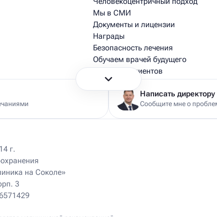
Человекоцентричный подход
Мы в СМИ
Документы и лицензии
Награды
Безопасность лечения
Обучаем врачей будущего
Истории пациентов
Истории из практики врачей
Написать директору
ечаниями
Сообщите мне о проблем
4 г.
оохранения
Ист Клиника на Университете
470 м
линика на Соколе»
Москва, Ломоносовский пр-т, д. 25, корп. 4
ул
Пн – Вс 9.00 – 21.00
орп. 3
+7 (495) 174-74-74
46571429
М
Мануальный терапевт
Ист Клиника на Волоколамской
350 м