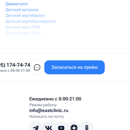
Дерматолог
Детский артролог
Детский вертебролог
Детский вертеброневролог
Детский врач ЛФК
Детский врач УЗИ
Детский гастроэнтеролог
Детский гепатолог
Детский гинеколог
Детский гинеколог-эндокринолог
Детский гирудотерапевт
95) 174-74-74
Записаться на приём
Детский дерматовенеролог
вно с 08:00-21:00
Детский дерматолог
Детский диетолог
Детский инструктор ЛФК
Детский кинезиолог
Детский консультирующий врач ЛФК
Ежедневно с 8:00-21:00
Детский мануальный терапевт
Режим работы
Детский массажист
info@eastclinic.ru
Детский невролог
Написать на почту
Детский невролог-остеопат
Детский невропатолог