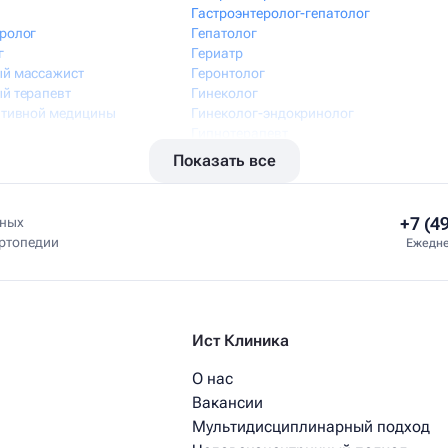
Гастроэнтеролог-гепатолог
ролог
Гепатолог
г
Гериатр
й массажист
Геронтолог
й терапевт
Гинеколог
ативной медицины
Гинеколог-эндокринолог
Гипнотерапевт
ного приёма
Гирудолог
Показать все
Гирудотерапевт
+7 (4
нных
ортопедии
Ежедне
Ист Клиника
О нас
Вакансии
Мультидисциплинарный подход