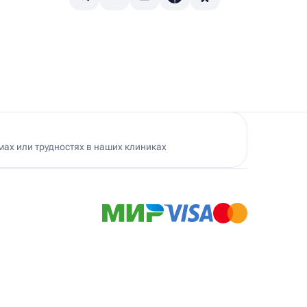
Детский нейропсихолог
Детский нутрициолог
Детский ортопед
Детский остеопат
Детский отоневролог
Детский подиатр
Детский психиатр
Детский психолог
Детский психотерапевт
Детский реабилитолог
Детский ревматолог
ах или трудностях в наших клиниках
Детский рефлексотерапевт
Детский сомнолог
Детский спортивный врач
Детский травматолог
Детский травматолог-ортопед
Детский физиотерапевт
Ист Клиника в Черемушках
500 м
Детский эндокринолог
. Гарибальди, 19А
Диабетолог
Вт – Сб 9.00 – 21.00; Вс, Пн – выходной
Диетолог
+7 (495) 174-74-74
Н
Невролог
Ист Клиника на Вавиловской
300 м