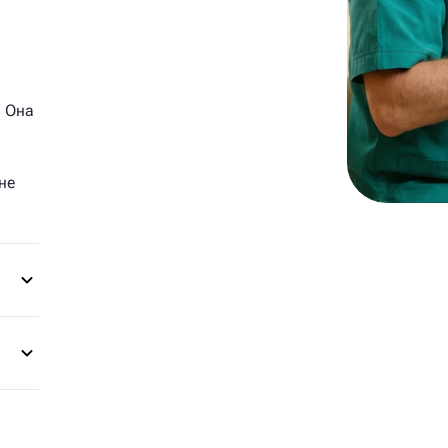
. Она
не