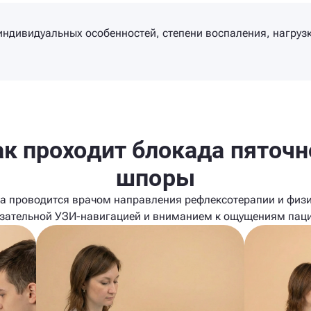
т индивидуальных особенностей, степени воспаления, нагру
ак проходит блокада пяточн
шпоры
а проводится врачом направления рефлексотерапии и физ
язательной УЗИ-навигацией и вниманием к ощущениям паци