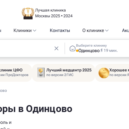
Лучшая клиника
Москвы 2025 • 2024
ы
Клиники
Контакты
О клинике
Ак
Выберите клинику
Одинцово
19 мин.
 клиник ЦФО
Лучший медцентр 2025
Хорошее 
сии ПроДокторов
по версии 2ГИС
по версии 
цово
оры в Одинцово
оль и