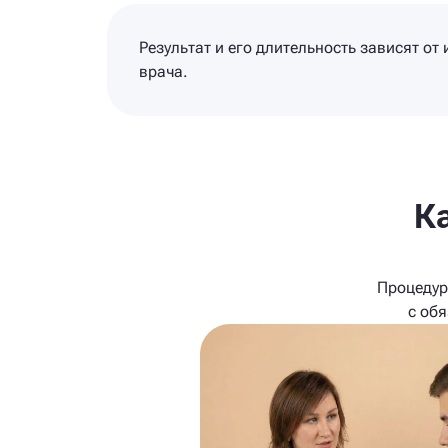
Результат и его длительность зависят о
врача.
К
Процедур
с об