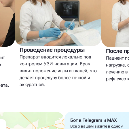
Проведение процедуры
После п
Препарат вводится локально под
дит
Пациент п
контролем УЗИ-навигации. Врач
е
нагрузке,
видит положение иглы и тканей, что
лечению в
делает процедуру более точной и
рефлексот
аккуратной.
ата.
Бот в Telegram и MAX
Всё о вашем визите в одном