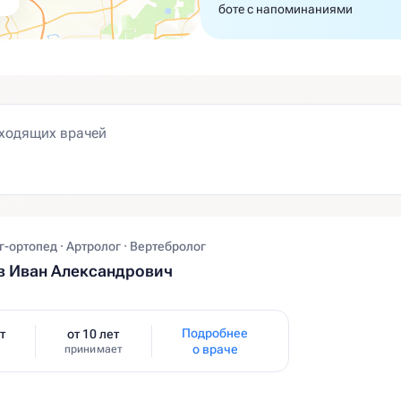
боте с напоминаниями
-ортопед · Артролог · Вертебролог
в Иван Александрович
Подробнее
т
от 10 лет
о враче
принимает