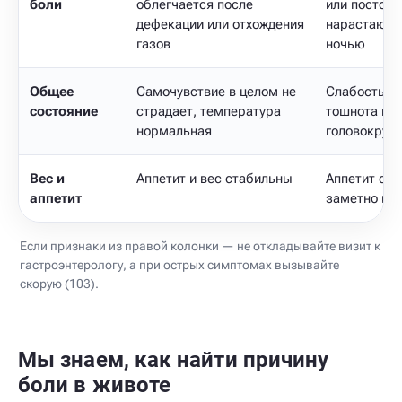
боли
облегчается после
или постоян
дефекации или отхождения
нарастающа
газов
ночью
Общее
Самочувствие в целом не
Слабость, т
состояние
страдает, температура
тошнота и р
нормальная
головокруж
Вес и
Аппетит и вес стабильны
Аппетит сни
аппетит
заметно пад
Если признаки из правой колонки — не откладывайте визит к
гастроэнтерологу, а при острых симптомах вызывайте
скорую (103).
Мы знаем, как найти причину
боли в животе