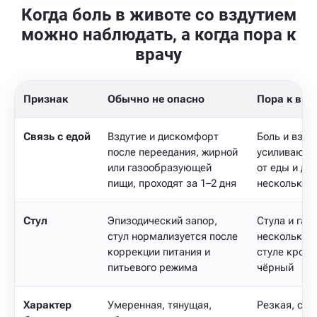
Когда боль в животе со вздутием
можно наблюдать, а когда пора к
врачу
Признак
Обычно не опасно
Пора к вра
Связь с едой
Вздутие и дискомфорт
Боль и взду
после переедания, жирной
усиливаются
или газообразующей
от еды и де
пищи, проходят за 1–2 дня
несколько д
Стул
Эпизодический запор,
Стула и газ
стул нормализуется после
несколько д
коррекции питания и
стуле кровь
питьевого режима
чёрный
Характер
Умеренная, тянущая,
Резкая, схв