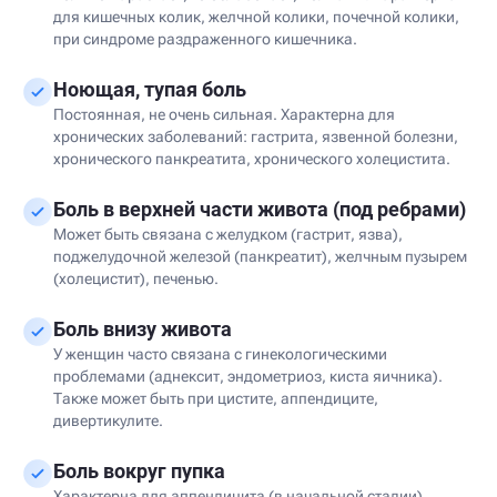
для кишечных колик, желчной колики, почечной колики,
при синдроме раздраженного кишечника.
Ноющая, тупая боль
Постоянная, не очень сильная. Характерна для
хронических заболеваний: гастрита, язвенной болезни,
хронического панкреатита, хронического холецистита.
Боль в верхней части живота (под ребрами)
Может быть связана с желудком (гастрит, язва),
поджелудочной железой (панкреатит), желчным пузырем
(холецистит), печенью.
Боль внизу живота
У женщин часто связана с гинекологическими
проблемами (аднексит, эндометриоз, киста яичника).
Также может быть при цистите, аппендиците,
дивертикулите.
Боль вокруг пупка
Характерна для аппендицита (в начальной стадии),