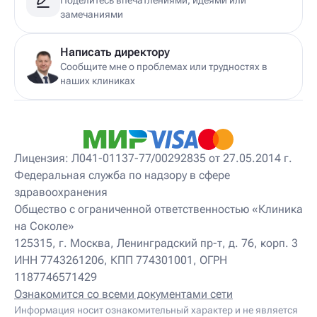
Детский дерматолог
замечаниями
Детский диетолог
Детский инструктор ЛФК
Детский кинезиолог
Написать директору
Детский консультирующий врач ЛФК
Сообщите мне о проблемах или трудностях в
Детский мануальный терапевт
наших клиниках
Детский массажист
Детский невролог
Детский невролог-остеопат
Детский невропатолог
Детский нейропсихолог
Лицензия: Л041-01137-77/00292835 от 27.05.2014 г.
Детский нутрициолог
Федеральная служба по надзору в сфере
Детский ортопед
здравоохранения
Детский остеопат
Детский отоневролог
Общество с ограниченной ответственностью «Клиника
Детский подиатр
на Соколе»
Детский психиатр
125315, г. Москва, Ленинградский пр-т, д. 76, корп. 3
Детский психолог
ИНН 7743261206, КПП 774301001, ОГРН
Детский психотерапевт
1187746571429
Детский реабилитолог
Детский ревматолог
Ознакомится со всеми документами сети
Детский рефлексотерапевт
Информация носит ознакомительный характер и не является