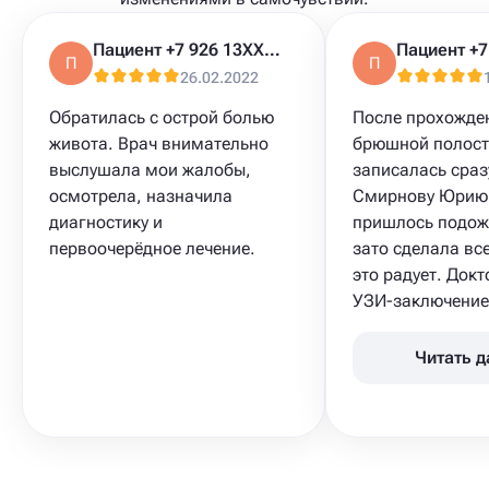
Пациент +7 926 13XXXXX
П
П
26.02.2022
Обратилась с острой болью
После прохожде
живота. Врач внимательно
брюшной полости
выслушала мои жалобы,
записалась сраз
осмотрела, назначила
Смирнову Юрию
диагностику и
пришлось подожд
первоочерёдное лечение.
зато сделала все
это радует. Док
УЗИ-заключение,
Читать 