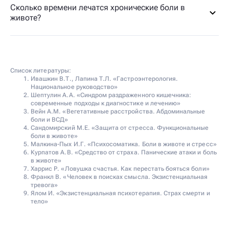
Сколько времени лечатся хронические боли в
животе?
Список литературы:
Ивашкин В.Т., Лапина Т.Л. «Гастроэнтерология.
Национальное руководство»
Шептулин А.А. «Синдром раздраженного кишечника:
современные подходы к диагностике и лечению»
Вейн А.М. «Вегетативные расстройства. Абдоминальные
боли и ВСД»
Сандомирский М.Е. «Защита от стресса. Функциональные
боли в животе»
Малкина-Пых И.Г. «Психосоматика. Боли в животе и стресс»
Курпатов А.В. «Средство от страха. Панические атаки и боль
в животе»
Харрис Р. «Ловушка счастья. Как перестать бояться боли»
Франкл В. «Человек в поисках смысла. Экзистенциальная
тревога»
Ялом И. «Экзистенциальная психотерапия. Страх смерти и
тело»