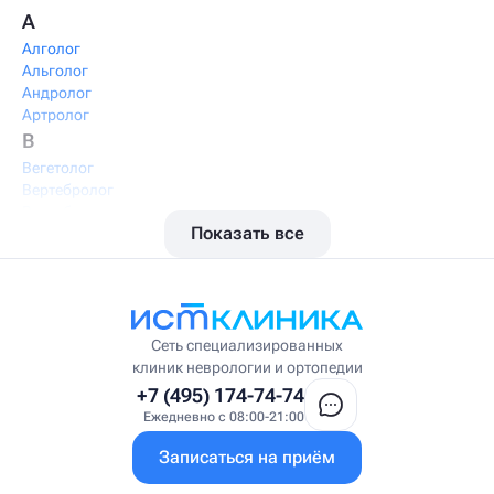
А
Алголог
Альголог
Андролог
Артролог
В
Вегетолог
Вертебролог
Вертеброневролог
Показать все
Вестибулолог
Висцеральный массажист
Висцеральный терапевт
Врач интегративной медицины
Врач ЛФК
Врач первичного приёма
Сеть специализированных
Врач УВТ
клиник неврологии и ортопедии
Врач УЗИ
+7 (495) 174-74-74
Врач ФРМ
Ежедневно с 08:00-21:00
Г
Записаться на приём
Гастроэнтеролог
Гастроэнтеролог-гепатолог