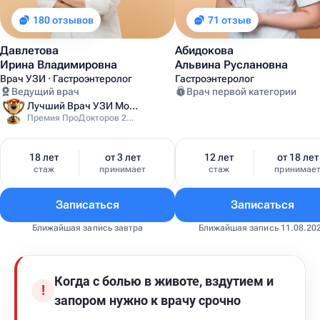
180 отзывов
71 отзыв
Давлетова
Абидокова
Ирина Владимировна
Альвина Руслановна
Врач УЗИ · Гастроэнтеролог
Гастроэнтеролог
Ведущий врач
Врач первой категории
Лучший Врач УЗИ Москвы
Премия ПроДокторов 2025
18 лет
от 3 лет
12 лет
от 18 лет
стаж
принимает
стаж
принимае
Записаться
Записаться
Ближайшая запись завтра
Ближайшая запись 11.08.20
Когда с болью в животе, вздутием и
!
запором нужно к врачу срочно